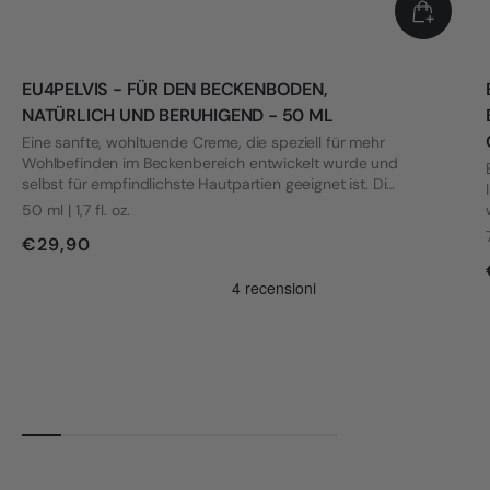
EU4PELVIS - FÜR DEN BECKENBODEN,
NATÜRLICH UND BERUHIGEND - 50 ML
Eine sanfte, wohltuende Creme, die speziell für mehr
Wohlbefinden im Beckenbereich entwickelt wurde und
selbst für empfindlichste Hautpartien geeignet ist. Die
Formel wurde mit Blick auf die Bedürfnisse von Frauen
50 ml | 1,7 fl. oz.
mit Vulvodynie und anderen intimen Beschwerden
€29,90
entwickelt.