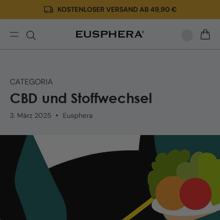
KOSTENLOSER VERSAND AB 49,90 €
Direkt
zum
Inhalt
CBD
WARE
und
Stoffwechsel
|
CATEGORIA
Cannabinoide
CBD und Stoffwechsel
können
den
3. März 2025
Eusphera
Stoffwechsel
unterstützen