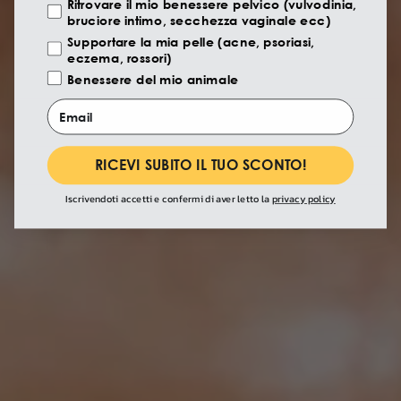
Ritrovare il mio benessere pelvico (vulvodinia,
bruciore intimo, secchezza vaginale ecc)
Supportare la mia pelle (acne, psoriasi,
eczema, rossori)
Benessere del mio animale
Email
RICEVI SUBITO IL TUO SCONTO!
Iscrivendoti accetti e confermi di aver letto la
privacy policy