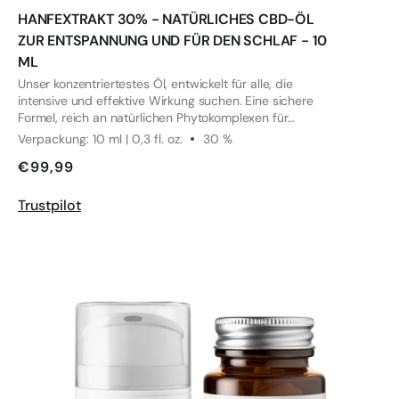
HANFEXTRAKT 30% - NATÜRLICHES CBD-ÖL
ZUR ENTSPANNUNG UND FÜR DEN SCHLAF - 10
ML
Unser konzentriertestes Öl, entwickelt für alle, die
intensive und effektive Wirkung suchen. Eine sichere
Formel, reich an natürlichen Phytokomplexen für
Entspannung, Ruhe und gezielte Linderung.
Verpackung: 10 ml | 0,3 fl. oz.
30 %
€99,99
Trustpilot