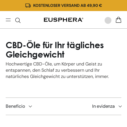
KOSTENLOSER VERSAND AB 49,90 €
Direkt
zum
Inhalt
Cannabisöl
WARE
und
CBD:
CBD-Öle für Ihr tägliches
Hochwertiges
CBD-
Gleichgewicht
Öl
online
Hochwertige CBD-Öle, um Körper und Geist zu
kaufen
entspannen, den Schlaf zu verbessern und Ihr
natürliches Gleichgewicht zu unterstützen, immer.
Beneficio
In evidenza