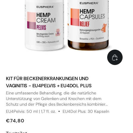
KIT FÜR BECKENERKRANKUNGEN UND
VAGINITIS - EU4PELVIS + EU4DOL PLUS
Eine umfassende Behandlung, die die natürliche
Unterstützung von Gelenken und Knochen mit dem
Schutz und der Pflege des Beckenbereichs kombiniert,
für ein tägliches 360°-Wohlbefinden.
EU4Pelvis: 50 ml | 1,7 fl. oz.
EU4Dol Plus: 30 Kapseln
€74,80