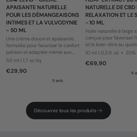
APAISANTE NATURELLE
NATURELLE DE CBD
POUR LES DÉMANGEAISONS
RELAXATION ET LE
INTIMES ET LA VULVODYNIE
- 10 ML
- 50 ML
Huile naturelle à large 
conçue pour favoriser l'
Une crème douce et apaisante,
et le bien-être au quoti
formulée pour favoriser le confort
Formules de qualité sup
pelvien et adaptée même aux
10 ml | 0,3 fl. oz
20%
validées par des tests
zones les plus sensibles. Sa
50 ml | 1,7 oz liq.
€69,90
indépendants.
formule a été développée en
€29,90
tenant compte des besoins des
personnes souffrant de
vulvodynie et d'autres problèmes
intimes.
Découvrez tous les produits