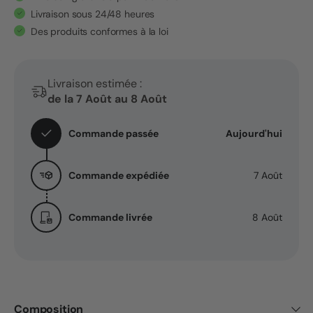
Nourrissante
Nourrissante
Livraison sous 24/48 heures
pour
pour
Des produits conformes à la loi
Chevaux
Chevaux
Riche
Riche
en
en
Livraison estimée :
Vitamines
Vitamines
de la 7 Août au 8 Août
pour
pour
le
le
Commande passée
Aujourd'hui
Bien-
Bien-
être
être
Commande expédiée
7 Août
et
et
la
la
Vitalité
Vitalité
Commande livrée
8 Août
-
-
50
50
ml
ml
Composition