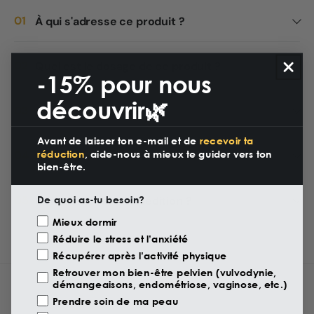
À qui s'adresse ce produit ?
Quel est le dosage de ce produit ?
-15% pour nous
découvrir🌿
Autres avertissements
Avant de laisser ton e-mail et de
recevoir ta
réduction
, aide-nous à mieux te guider vers ton
Quels sont les délais de livraison ?
bien-être.
Combien coûte l'expédition ?
De quoi as-tu besoin?
Motivazione Visita
Mieux dormir
Réduire le stress et l’anxiété
Récupérer après l’activité physique
Retrouver mon bien-être pelvien (vulvodynie,
démangeaisons, endométriose, vaginose, etc.)
Prendre soin de ma peau