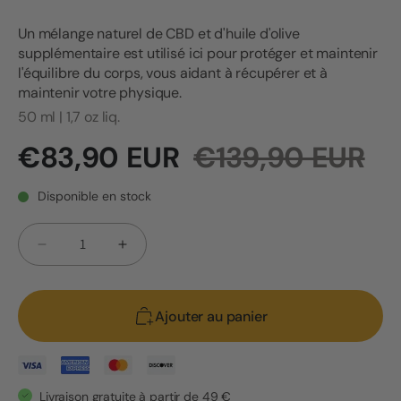
Un mélange naturel de CBD et d'huile d'olive
supplémentaire est utilisé ici pour protéger et maintenir
l'équilibre du corps, vous aidant à récupérer et à
maintenir votre physique.
50 ml | 1,7 oz liq.
Prix
Prix
€83,90 EUR
€139,90 EUR
promotionnel
habituel
Disponible en stock
Quantité
Réduire
Augmenter
la
la
quantité
quantité
Ajouter au panier
de
de
EU4HORSE
EU4HORSE
-
-
Huile
Huile
Livraison gratuite à partir de 49 €