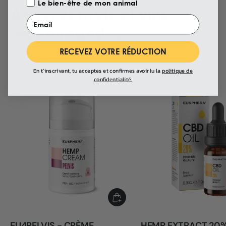
Le bien-être de mon animal
Accords mets et vins
Email
recommandés
RECEVEZ VOTRE RÉDUCTION
En t’inscrivant, tu acceptes et confirmes avoir lu la
politique de
confidentialité.
EU4PELVIS - CRÈME
HEMP EXTRACT 20%