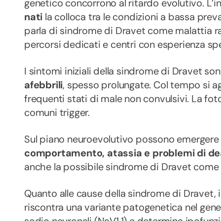
genetico concorrono al ritardo evolutivo. L’i
nati
la colloca tra le condizioni a bassa prev
parla di sindrome di Dravet come malattia rar
percorsi dedicati e centri con esperienza spe
I sintomi iniziali della sindrome di Dravet so
afebbrili
, spesso prolungate. Col tempo si agg
frequenti stati di male non convulsivi. La fot
comuni trigger.
Sul piano neuroevolutivo possono emerger
comportamento, atassia e problemi di d
anche la possibile sindrome di Dravet come 
Quanto alle cause della sindrome di Dravet, 
riscontra una variante patogenetica nel gene 
sodio neuronali (NaV1.1) e determina ipofunzi