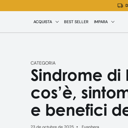
D
Ir
directamente
al
ACQUISTA
BEST SELLER
IMPARA
contenido
CATEGORIA
Sindrome di 
cos’è, sinto
e benefici d
23 de octubre de 2025
Eusphera