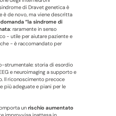
 sindrome di Dravet genetica è
 è de novo, ma viene descritta
 domanda “la sindrome di
umata
: raramente in senso
co - utile per aiutare paziente e
diche - è raccomandato per
o-strumentale: storia di esordio
i, EEG e neuroimaging a supporto e
. Il riconoscimento precoce
 più adeguate e piani per le
 comporta un
rischio aumentato
te improvvisa inattesa in