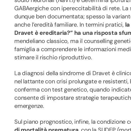
GABAergiche con ipereccitabilità di rete. La
dunque ben documentata; spesso la variante
anche l’eredità familiare. In termini pratici,
la
Dravet è ereditaria?” ha una risposta sf
mendeliano classico, ma il counselling geneti
famiglia a comprendere le informazioni me
stimare il rischio riproduttivo.
La diagnosi della sindrome di Dravet è clinic
nel lattante con crisi prolungate e resistent
conferma con test genetico, quando indicato
consente di impostare strategie terapeutiche
emergenze.
Sul piano prognostico, infine, la condizione
di mortalità prematura
, con la SUDEP (mor