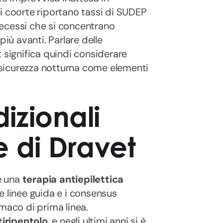
i coorte riportano tassi di SUDEP
ecessi che si concentrano
più avanti. Parlare delle
 significa quindi considerare
i sicurezza notturna come elementi
dizionali
e di Dravet
 è una
terapia antiepilettica
Le linee guida e i consensus
aco di prima linea.
tiripentolo
, e negli ultimi anni si è