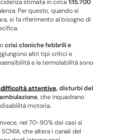
ncidenza stimata in circa
1:15.700
alenza. Per questo, quando si
a, si fa riferimento al bisogno di
cifica.
no
crisi cloniche febbrili e
iungono altri tipi critici e
osensibilità e la termolabilità sono
e
difficoltà attentive
, disturbi del
eambulazione
, che inquadrano
disabilità motoria.
invece, nel 70-90% dei casi si
SCN1A, che altera i canali del
one degli interneuroni