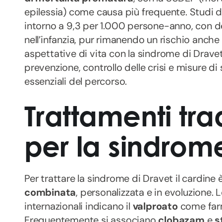
epilessia) come causa più frequente. Studi d
intorno a 9,3 per 1.000 persone-anno, con d
nell’infanzia, pur rimanendo un rischio anche 
aspettative di vita con la sindrome di Dravet
prevenzione, controllo delle crisi e misure d
essenziali del percorso.
Trattamenti tra
per la sindrom
Per trattare la sindrome di Dravet il cardine
combinata
, personalizzata e in evoluzione. 
internazionali indicano il
valproato
come farm
Frequentemente si associano
clobazam
e
s