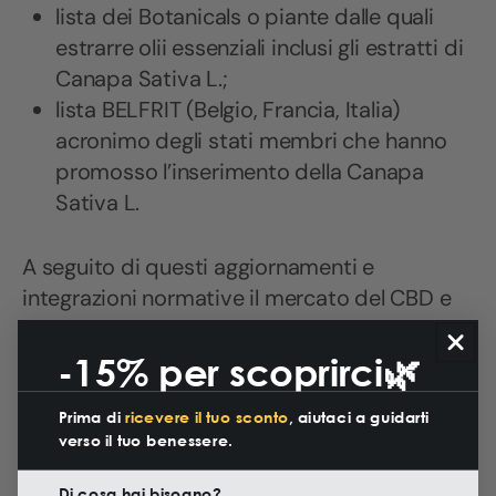
lista dei Botanicals o piante dalle quali
estrarre olii essenziali inclusi gli estratti di
Canapa Sativa L.;
lista BELFRIT (Belgio, Francia, Italia)
acronimo degli stati membri che hanno
promosso l’inserimento della Canapa
Sativa L.
A seguito di questi aggiornamenti e
integrazioni normative il mercato del CBD e
ora del CBG si è notevolmente espanso
anche nel settore alimentare. L’Europa,
-15% per scoprirci🌿
infatti, apre un dossier per tabellare il CBD
Prima di
ricevere il tuo sconto
, aiutaci a guidarti
come “Nouvelle Food”, ovvero nuovo
verso il tuo benessere.
alimento nutrizionale.
Di cosa hai bisogno?