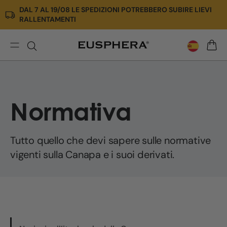
DAL 7 AL 19/08 LE SPEDIZIONI POTREBBERO SUBIRE LIEVI
Ir
RALLENTAMENTI
directamente
al
contenido
Reglamentos
CARRI
Normativa
Tutto quello che devi sapere sulle normative
vigenti sulla Canapa e i suoi derivati.