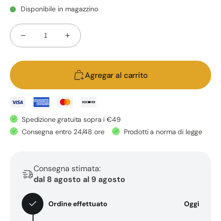
Disponibile in magazzino
Cantidad
Reducir
Aumentar
cantidad
cantidad
para
para
Agregar al carrito
EU4SLEEP
EU4SLEEP
-
-
Suplemento
Suplemento
natural
natural
Spedizione gratuita sopra i €49
para
para
Consegna entro 24/48 ore
Prodotti a norma di legge
dormir
dormir
con
con
GABA,
GABA,
Consegna stimata:
valeriana
valeriana
dal 8 agosto al 9 agosto
y
y
vitamina
vitamina
Ordine effettuato
Oggi
B6
B6