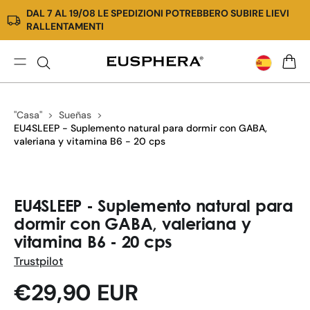
DAL 7 AL 19/08 LE SPEDIZIONI POTREBBERO SUBIRE LIEVI
Ir
RALLENTAMENTI
directamente
al
contenido
EU4SLEEP
CARRI
Cápsulas
|
"Casa"
Sueñas
Mejora
EU4SLEEP - Suplemento natural para dormir con GABA,
la
valeriana y vitamina B6 - 20 cps
calidad
de
tu
Ir
sueño,
directamente
EU4SLEEP - Suplemento natural para
duerme
a la
dormir con GABA, valeriana y
mejor
información
vitamina B6 - 20 cps
del
producto
Trustpilot
Precio
€29,90 EUR
habitual