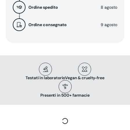
-
-
Ordine spedito
8 agosto
20
20
cps
cps
Ordine consegnato
9 agosto
Testati in laboratorio
Vegan & cruelty‑free
Presenti in 500+ farmacie