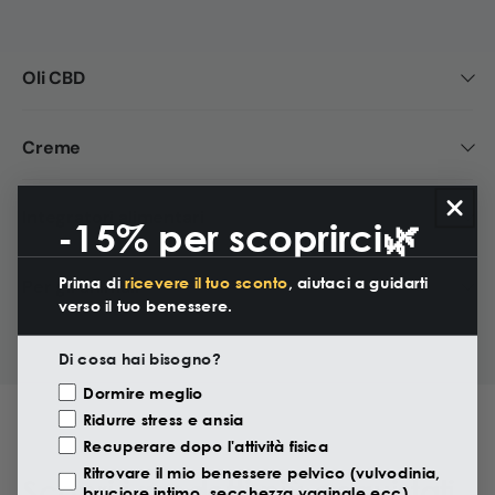
Oli CBD
Creme
Integratori alimentari
-15% per scoprirci🌿
Prima di
ricevere il tuo sconto
, aiutaci a guidarti
Per gli animali
verso il tuo benessere.
Di cosa hai bisogno?
Motivazione Visita
Dormire meglio
Ridurre stress e ansia
Recuperare dopo l'attività fisica
Ritrovare il mio benessere pelvico (vulvodinia,
Scopri i prodotti più acquistati
bruciore intimo, secchezza vaginale ecc)