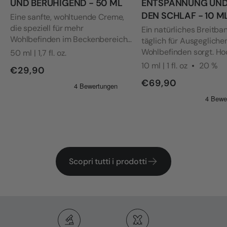
UND BERUHIGEND - 50 ML
ENTSPANNUNG UND
DEN SCHLAF - 10 M
Eine sanfte, wohltuende Creme,
die speziell für mehr
Ein natürliches Breitba
Wohlbefinden im Beckenbereich
täglich für Ausgegliche
entwickelt wurde und selbst für
Wohlbefinden sorgt. Ho
50 ml | 1,7 fl. oz.
empfindlichste Hautpartien
Formel, durch unabhäng
10 ml | 1 fl. oz
20 %
€29,90
geeignet ist. Die Formel wurde mit
bestätigt.
€69,90
Blick auf die Bedürfnisse von
Frauen mit Vulvodynie und
anderen intimen Beschwerden
entwickelt.
Scopri tutti i prodotti