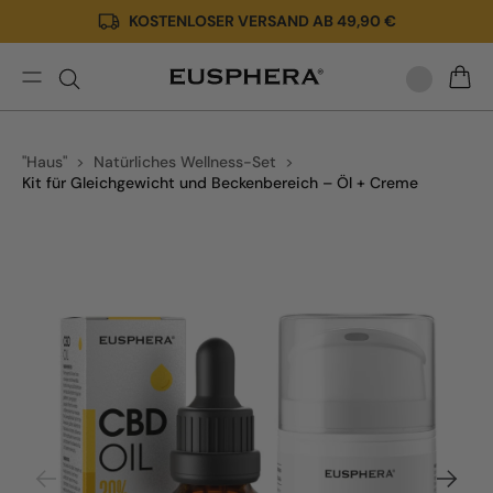
KOSTENLOSER VERSAND AB 49,90 €
Direkt
zum
Inhalt
Kit
WARE
für
Gleichgewicht
"Haus"
Natürliches Wellness-Set
und
Kit für Gleichgewicht und Beckenbereich – Öl + Creme
Beckenbereich
–
Öl
Zu
+
Produktinformationen
Creme
springen