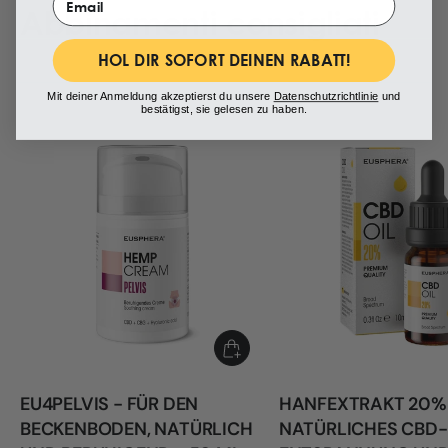
Abbinamenti consigliati
HOL DIR SOFORT DEINEN RABATT!
Mit deiner Anmeldung akzeptierst du unsere
Datenschutzrichtlinie
und
bestätigst, sie gelesen zu haben.
EU4PELVIS - FÜR DEN
HANFEXTRAKT 20%
BECKENBODEN, NATÜRLICH
NATÜRLICHES CBD-