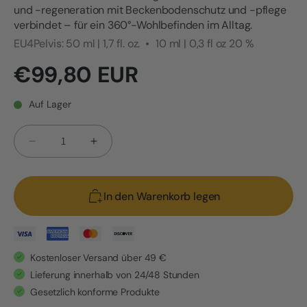
und -regeneration mit Beckenbodenschutz und -pflege
verbindet – für ein 360°-Wohlbefinden im Alltag.
EU4Pelvis: 50 ml | 1,7 fl. oz.
10 ml | 0,3 fl oz 20 %
Normaler
€99,80 EUR
Preis
Auf Lager
Anzahl
Verringere
Erhöhe
die
die
Menge
Menge
In den Warenkorb legen
für
für
Kit
Kit
für
für
Gleichgewicht
Gleichgewicht
Kostenloser Versand über 49 €
und
und
Lieferung innerhalb von 24/48 Stunden
Beckenbereich
Beckenbereich
Gesetzlich konforme Produkte
–
–