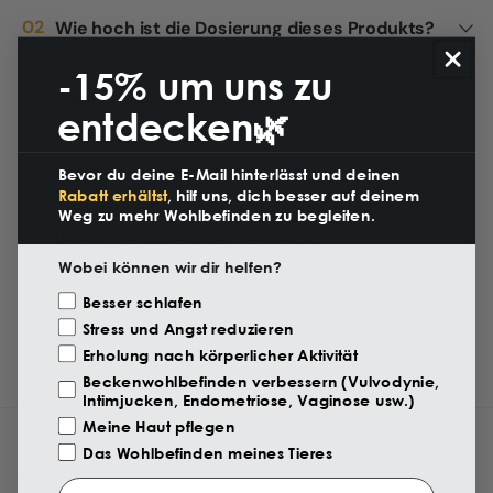
Wie hoch ist die Dosierung dieses Produkts?
-15% um uns zu
Was enthält das Kit?
entdecken🌿
Weitere Warnungen
Bevor du deine E-Mail hinterlässt und deinen
Rabatt erhältst
, hilf uns, dich besser auf deinem
Weg zu mehr Wohlbefinden zu begleiten.
Wie lange dauert der Versand?
Wobei können wir dir helfen?
Motivazione Visita
Besser schlafen
Wie viel kostet der Versand?
Stress und Angst reduzieren
Erholung nach körperlicher Aktivität
Beckenwohlbefinden verbessern (Vulvodynie,
Intimjucken, Endometriose, Vaginose usw.)
Meine Haut pflegen
Das Wohlbefinden meines Tieres
Email