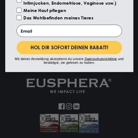
Intimjucken, Endometriose, Vaginose usw.)
Meine Haut pflegen
E-Mail
Das Wohlbefinden meines Tieres
Email
Durch die Eingabe Ihrer E-Mail-Adresse erklären Sie sich damit
einverstanden, Neuigkeiten, Angebote und Updates von Eusphera zu
HOL DIR SOFORT DEINEN RABATT!
erhalten.
Mit deiner Anmeldung akzeptierst du unsere
Datenschutzrichtlinie
und
bestätigst, sie gelesen zu haben.