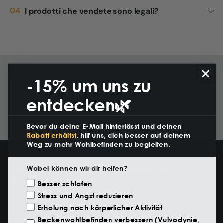
I prodotti che vendete sono legali?
-15% um uns zu
Laborgetestet
Vegan und tierversuchsfrei
entdecken🌿
Bevor du deine E-Mail hinterlässt und deinen
In über 500 Apotheken vertreten
Rabatt erhältst
, hilf uns, dich besser auf deinem
Weg zu mehr Wohlbefinden zu begleiten.
Wobei können wir dir helfen?
Jetzt anmelden und sofort 10 %
Motivazione Visita
Besser schlafen
Rabatt erhalten
Stress und Angst reduzieren
Treten Sie der Eusphera-Community bei: Entdecken Sie die
Erholung nach körperlicher Aktivität
Vorteile von CBD mit exklusiven Angeboten, hilfreichen Inhalten
Beckenwohlbefinden verbessern (Vulvodynie,
und Neuigkeiten aus der Welt des natürlichen Wohlbefindens.