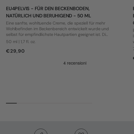
EU4PELVIS - FÜR DEN BECKENBODEN,
NATÜRLICH UND BERUHIGEND - 50 ML
Eine sanfte, wohltuende Creme, die speziell für mehr
Wohlbefinden im Beckenbereich entwickelt wurde und
selbst für empfindlichste Hautpartien geeignet ist. Die
Formel wurde mit Blick auf die Bedürfnisse von Frauen
50 ml | 1,7 fl. oz.
mit Vulvodynie und anderen intimen Beschwerden
€29,90
entwickelt.