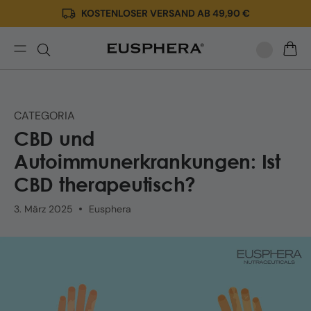
KOSTENLOSER VERSAND AB 49,90 €
Direkt
zum
Inhalt
CBD
WARE
und
Autoimmunerkrankungen:
Ist
CATEGORIA
CBD
CBD und
therapeutisch?
Autoimmunerkrankungen: Ist
CBD therapeutisch?
3. März 2025
Eusphera