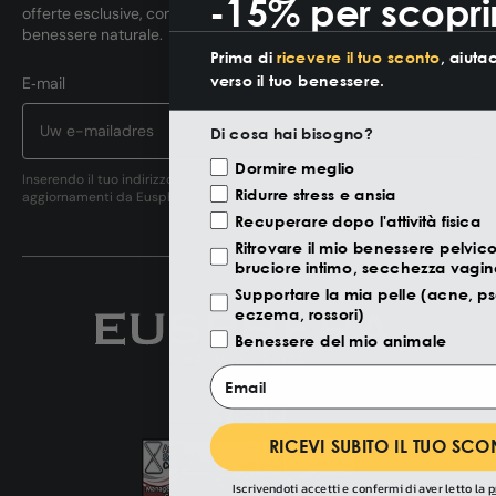
-15% per scopri
offerte esclusive, contenuti utili e novità dal mondo del
benessere naturale.
Prima di
ricevere il tuo sconto
, aiutac
verso il tuo benessere.
E‑mail
Di cosa hai bisogno?
Motivazione Visita
Dormire meglio
Inserendo il tuo indirizzo email accetti di ricevere notizie, offerte ed
Ridurre stress e ansia
aggiornamenti da Eusphera.
Recuperare dopo l'attività fisica
Ritrovare il mio benessere pelvico
bruciore intimo, secchezza vagin
Supportare la mia pelle (acne, pso
eczema, rossori)
Benessere del mio animale
Email
RICEVI SUBITO IL TUO SCO
Iscrivendoti accetti e confermi di aver letto la
p