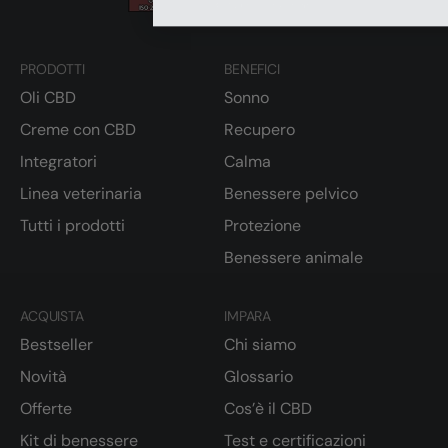
PRODOTTI
BENEFICI
Oli CBD
Sonno
Creme con CBD
Recupero
Integratori
Calma
Linea veterinaria
Benessere pelvico
Tutti i prodotti
Protezione
Benessere animale
ACQUISTA
IMPARA
Bestseller
Chi siamo
Novità
Glossario
Offerte
Cos’è il CBD
Kit di benessere
Test e certificazioni