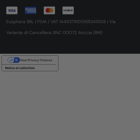
Eusphera SRL | P.IVA / VAT 14493791009/9341058 | Via
Variante di Cancelliera SNC 00072 Ariccia (RM)
Your Privacy Choices
Notice at collection