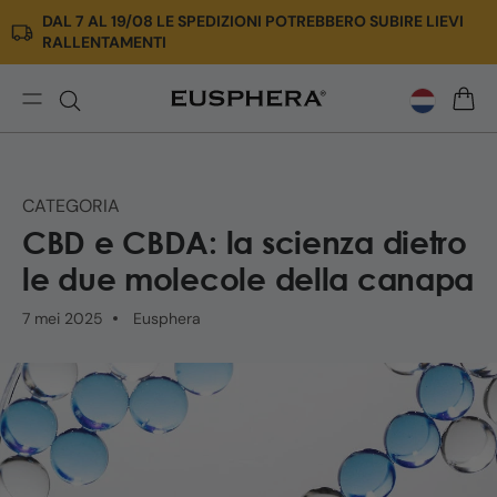
DAL 7 AL 19/08 LE SPEDIZIONI POTREBBERO SUBIRE LIEVI
Meteen
RALLENTAMENTI
naar de
content
Differenze
WINK
tra
CBD
e
CATEGORIA
CBDA:
CBD e CBDA: la scienza dietro
struttura
chimica
le due molecole della canapa
ed
effetti
7 mei 2025
Eusphera
sull'organismo