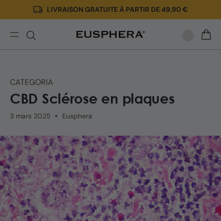
LIVRAISON GRATUITE À PARTIR DE 49,90 €
Ignorer
et passer
au
contenu
CBD
PANIE
contre
la
sclérose
CATEGORIA
en
CBD Sclérose en plaques
plaques
|
3 mars 2025
Eusphera
Informations
et
posologie