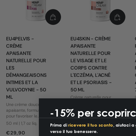
EU4PELVIS -
EU4SKIN - CRÈME
CRÈME
APAISANTE
APAISANTE
NATURELLE POUR
NATURELLE POUR
LE VISAGE ET LE
LES
CORPS CONTRE
DÉMANGEAISONS
L'ECZÉMA, L'ACNÉ
INTIMES ET LA
ET LE PSORIASIS -
VULVODYNIE - 50
50 ML
ML
Crème naturelle pour
le visage et le corps,
Une crème douce et
conçue pour le soin
-15% per scoprirc
apaisante, formulée
quotidien des peaux
pour favoriser le
50 ml
1,7 fl. oz
sensibles ou
confort pelvien et
50 ml | 1,7 oz liq.
Prima di
ricevere il tuo sconto
, aiutaci a
€19,90
facilement irritées.
adaptée même aux
verso il tuo benessere.
Elle convient aux
€29,90
zones les plus