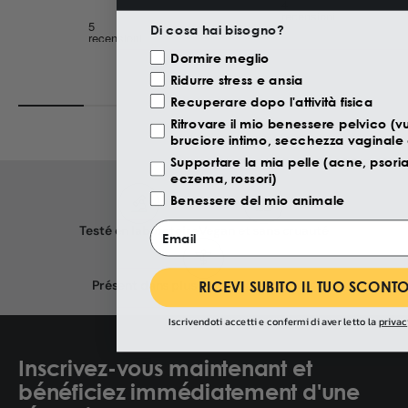
personnes souffrant
sensibles. Sa formule
d'affections
a été développée en
Di cosa hai bisogno?
cutanées telles que
tenant compte des
le psoriasis, l'eczéma
Motivazione Visita
Dormire meglio
besoins des
ou l'acné.
personnes souffrant
Ridurre stress e ansia
de vulvodynie et
Recuperare dopo l'attività fisica
d'autres problèmes
Ritrovare il mio benessere pelvico (v
intimes.
bruciore intimo, secchezza vaginale
Supportare la mia pelle (acne, psoria
eczema, rossori)
Benessere del mio animale
Email
Testé en laboratoire
Vegan et sans cruauté
Présent dans plus de 500 pharmacies
RICEVI SUBITO IL TUO SCONTO
Iscrivendoti accetti e confermi di aver letto la
privac
Inscrivez-vous maintenant et
bénéficiez immédiatement d'une