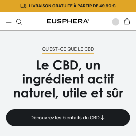
LIVRAISON GRATUITE À PARTIR DE 49,90 €
Ignorer
et passer
au
contenu
Qu'est-
PANIE
ce
que
le
QU'EST-CE QUE LE CBD
CBD
?
Le CBD, un
ingrédient actif
naturel, utile et sûr
Découvrez les bienfaits du CBD