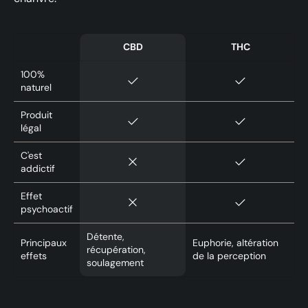
CBD
THC
100%
naturel
Produit
légal
C'est
addictif
Effet
psychoactif
Détente,
Principaux
Euphorie, altération
récupération,
effets
de la perception
soulagement