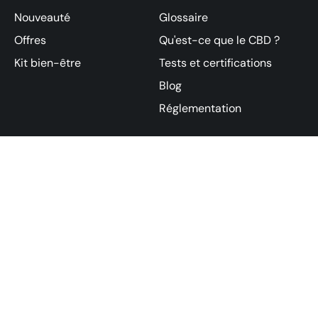
Nouveauté
Glossaire
Offres
Qu'est-ce que le CBD ?
Kit bien-être
Tests et certifications
Blog
Réglementation
SOUTIEN
Transparence
FAQ
Conditions de vente
Retours et
Politique de
remboursements
confidentialité
Expéditions
Politique
environnementale
Code d'éthique
CONTACTS