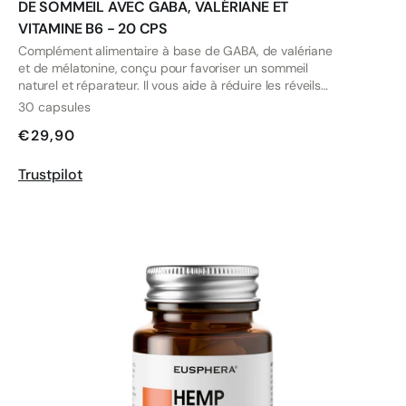
DE SOMMEIL AVEC GABA, VALÉRIANE ET
VITAMINE B6 - 20 CPS
Complément alimentaire à base de GABA, de valériane
et de mélatonine, conçu pour favoriser un sommeil
naturel et réparateur. Il vous aide à réduire les réveils
nocturnes et à améliorer la qualité de vos
30 capsules
enregistrements.
€29,90
Trustpilot