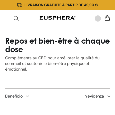
LIVRAISON GRATUITE À PARTIR DE 49,90 €
Ignorer
et passer
au
contenu
Compléments
PANIE
Alimentaires
|
Repos et bien-être à chaque
Eusphère
dose
Compléments au CBD pour améliorer la qualité du
sommeil et soutenir le bien-être physique et
émotionnel.
Beneficio
In evidenza