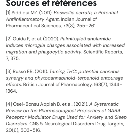
Sources et références
[1] Siddiqui MZ. (2011).
Boswellia serrata, a Potential
Antiinflammatory Agent
. Indian Journal of
Pharmaceutical Sciences, 73(3), 255–261.
[2] Guida F, et al. (2020).
Palmitoylethanolamide
induces microglia changes associated with increased
migration and phagocytic activity
. Scientific Reports,
7, 375.
[3] Russo EB. (2011).
Taming THC: potential cannabis
synergy and phytocannabinoid-terpenoid entourage
effects
. British Journal of Pharmacology, 163(7), 1344–
1364.
[4] Osei-Bonsu Appiah B, et al. (2021).
A Systematic
Review on the Pharmacological Properties of GABA
Receptor Modulator Drugs Used for Anxiety and Sleep
Disorders
. CNS & Neurological Disorders Drug Targets,
20(6), 503–516.