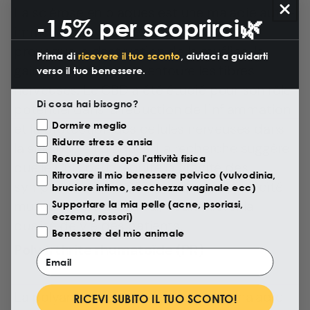
La sclérose en plaques est une maladie auto-
-15% per scoprirci🌿
immune du système nerveux central qui
provoque la destruction de la myéline, la
Prima di
ricevere il tuo sconto
, aiutaci a guidarti
gaine protectrice qui entoure les fibres
verso il tuo benessere.
nerveuses. Le CBD a été étudié pour son rôle
Di cosa hai bisogno?
potentiel dans la réduction de l'inflammation
Motivazione Visita
Dormire meglio
et la protection des cellules nerveuses dans
Ridurre stress e ansia
la sclérose en plaques. La recherche suggère
Recuperare dopo l'attività fisica
que le CBD peut réduire la gravité des
Ritrovare il mio benessere pelvico (vulvodinia,
symptômes de la SEP, tels que la spasticité
bruciore intimo, secchezza vaginale ecc)
musculaire et la douleur, et améliorer la
Supportare la mia pelle (acne, psoriasi,
eczema, rossori)
qualité de vie des patients.
Benessere del mio animale
Polyarthrite rhumatoïde (PR)
Email
La polyarthrite rhumatoïde est une maladie
RICEVI SUBITO IL TUO SCONTO!