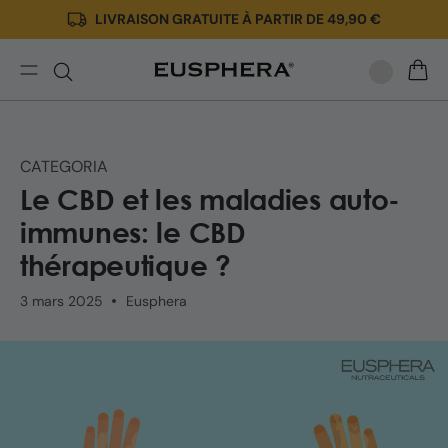
LIVRAISON GRATUITE À PARTIR DE 49,90 €
Ignorer
et passer
au
contenu
Le
PANIE
CBD
et
les
CATEGORIA
maladies
Le CBD et les maladies auto-
auto-
immunes:
immunes: le CBD
le
thérapeutique ?
CBD
thérapeutique
3 mars 2025
Eusphera
?