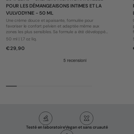
POUR LES DÉMANGEAISONS INTIMES ET LA
VULVODYNIE - 50 ML
Une crème douce et apaisante, formulée pour
favoriser le confort pelvien et adaptée même aux
zones les plus sensibles. Sa formule a été développée
en tenant compte des besoins des personnes
50 ml | 1,7 oz liq.
souffrant de vulvodynie et d'autres problèmes intimes.
€29,90
Testé en laboratoire
Vegan et sans cruauté