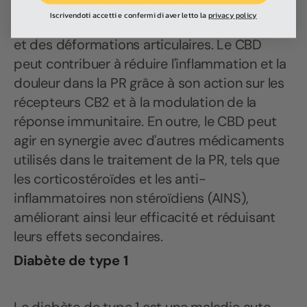
auto-immune qui affecte les articulations,
Iscrivendoti accetti e confermi di aver letto la
privacy policy
provoquant une inflammation, des douleurs
et des déformations articulaires. Le CBD
peut contribuer à réduire l'inflammation et la
douleur dans la PR grâce à son action sur les
récepteurs CB2 et à la modulation de la
réponse immunitaire. En outre, le CBD peut
agir en synergie avec d'autres médicaments
utilisés dans le traitement de la PR, tels que
les corticostéroïdes et les anti-
inflammatoires non stéroïdiens (AINS),
améliorant ainsi leur efficacité et réduisant
leurs effets secondaires.
Diabète de type 1