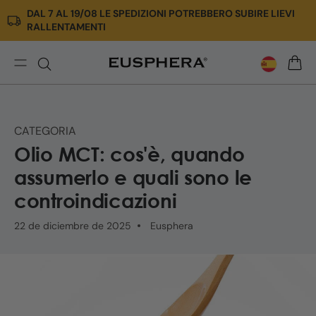
DAL 7 AL 19/08 LE SPEDIZIONI POTREBBERO SUBIRE LIEVI
Ir
RALLENTAMENTI
directamente
al
contenido
Olio
CARRI
MCT:
cos’è,
benefici
CATEGORIA
e
Olio MCT: cos'è, quando
perché
si
assumerlo e quali sono le
usa
controindicazioni
con
il
22 de diciembre de 2025
Eusphera
CBD
|
Eusphera