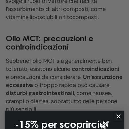
svolge il ruolo di vettore che facilita
l’assorbimento di altri composti, come
vitamine liposolubili o fitocomposti.
Olio MCT: precauzioni e
controindicazioni
Sebbene l’olio MCT sia generalmente ben
tollerato, esistono alcune
controindicazioni
e precauzioni da considerare.
Un’assunzione
eccessiva
o troppo rapida può causare
disturbi gastrointestinali
, come nausea,
crampi o diarrea, soprattutto nelle persone
più sensibili.
-15% per scoprirci🌿
Chi soffre di patologie epatiche, disturbi