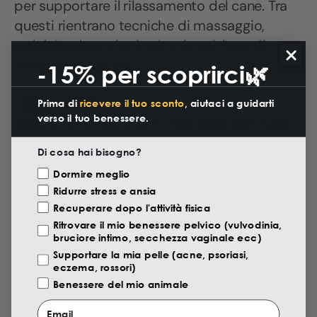
per supportare il rilassamento del cane. Tra
questi rientrano tecniche di massaggio,
attività calmanti e, in alcuni casi, l’uso di
integratori naturali.
-15% per scoprirci🌿
Il
CBD
ha attirato l’attenzione anche in
Prima di
ricevere il tuo sconto
, aiutaci a guidarti
verso il tuo benessere.
ambito veterinario per il suo possibile ruolo
nel modulare la risposta allo stress. Il sistema
Di cosa hai bisogno?
endocannabinoide è presente anche negli
Motivazione Visita
Dormire meglio
animali e partecipa alla regolazione
Ridurre stress e ansia
dell’umore, della risposta emotiva e
Recuperare dopo l'attività fisica
dell’equilibrio comportamentale.
Ritrovare il mio benessere pelvico (vulvodinia,
bruciore intimo, secchezza vaginale ecc)
Supportare la mia pelle (acne, psoriasi,
È fondamentale sottolineare che il CBD non
eczema, rossori)
sostituisca l’educazione o l’addestramento e
Benessere del mio animale
non deve essere considerato una soluzione
Email