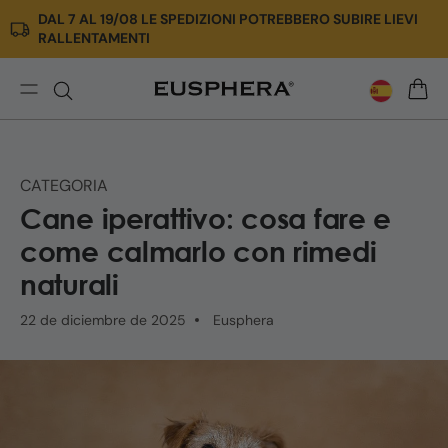
DAL 7 AL 19/08 LE SPEDIZIONI POTREBBERO SUBIRE LIEVI
Ir
RALLENTAMENTI
directamente
al
contenido
Cane
CARRI
iperattivo:
cause,
segnali
CATEGORIA
e
Cane iperattivo: cosa fare e
rimedi
naturali
come calmarlo con rimedi
|
naturali
Eusphera
22 de diciembre de 2025
Eusphera