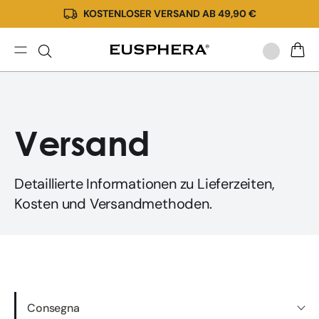
KOSTENLOSER VERSAND AB 49,90 €
Direkt
zum
Inhalt
Versand
WARE
Versand
Detaillierte Informationen zu Lieferzeiten,
Kosten und Versandmethoden.
Consegna