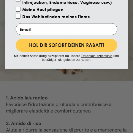
Intimjucken, Endometriose, Vaginose usw.)
Meine Haut pflegen
Das Wohlbefinden meines Tieres
Email
HOL DIR SOFORT DEINEN RABATT!
Mit deiner Anmeldung akzeptierst du unsere
Datenschutzrichtlinie
und
bestätigst, sie gelesen zu haben.
1. Acido ialuronico
Favorisce l’idratazione profonda e contribuisce a
migliorare elasticità e comfort cutaneo.
2. Amido di riso
Aiuta a ridurre la sensazione di prurito e a mantenere la