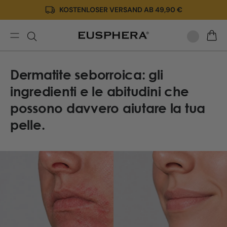
KOSTENLOSER VERSAND AB 49,90 €
Direkt
zum
Inhalt
Dermatite
WARE
seborroica:
gli
Dermatite seborroica: gli
ingredienti
e
ingredienti e le abitudini che
le
possono davvero aiutare la tua
abitudini
che
pelle.
possono
davve