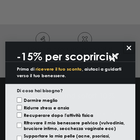
Laborgetestet
Vegan und tierversuchsfrei
-15% per scoprirci🌿
Prima di
ricevere il tuo sconto
, aiutaci a guidarti
In über 500 Apotheken vertreten
verso il tuo benessere.
Di cosa hai bisogno?
Jetzt anmelden und sofort 10 %
Motivazione Visita
Dormire meglio
Rabatt erhalten
Ridurre stress e ansia
Recuperare dopo l'attività fisica
Treten Sie der Eusphera-Community bei: Entdecken Sie die
Vorteile von CBD mit exklusiven Angeboten, hilfreichen Inhalten
Ritrovare il mio benessere pelvico (vulvodinia,
und Neuigkeiten aus der Welt des natürlichen Wohlbefindens.
bruciore intimo, secchezza vaginale ecc)
Supportare la mia pelle (acne, psoriasi,
eczema, rossori)
E-Mail