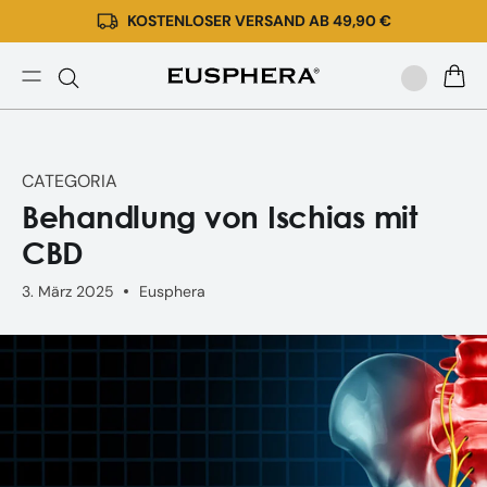
KOSTENLOSER VERSAND AB 49,90 €
Direkt
zum
Inhalt
Behandlung
WARE
von
Ischias
mit
CATEGORIA
CBD
Behandlung von Ischias mit
CBD
3. März 2025
Eusphera