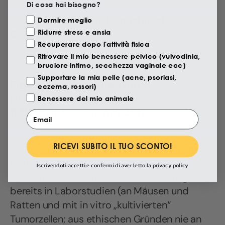
dieser Pathologie stammen,
Di cosa hai bisogno?
hochempfindlich auf
Cannabidiol
reagieren.
Motivazione Visita
Dormire meglio
Ridurre stress e ansia
CBD
könnte daher eine grundlegende Rolle
Recuperare dopo l'attività fisica
bei der Krebsbehandlung spielen.
Ritrovare il mio benessere pelvico (vulvodinia,
bruciore intimo, secchezza vaginale ecc)
Supportare la mia pelle (acne, psoriasi,
Eigenschaften, die durch
eczema, rossori)
präklinische Studien
Benessere del mio animale
hervorgehoben wurden
Email
RICEVI SUBITO IL TUO SCONTO!
Weitere
therapeutische Eigenschaften des
Hanföls
werden derzeit untersucht;
Iscrivendoti accetti e confermi di aver letto la
privacy policy
tatsächlich wurden viele seiner Wirkungen
bereits in Laborstudien (an Mäusen und
Ratten und mit in vitro „kultivierten“
Tumorzellen; aus ethischen Gründen nie an