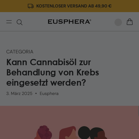
KOSTENLOSER VERSAND AB 49,90 €
Direkt
zum
Inhalt
Cannabisöl
WARE
und
Vorteile
bei
CATEGORIA
Krebs
Kann Cannabisöl zur
Behandlung von Krebs
eingesetzt werden?
3. März 2025
Eusphera