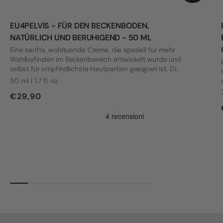
EU4PELVIS - FÜR DEN BECKENBODEN,
NATÜRLICH UND BERUHIGEND - 50 ML
Eine sanfte, wohltuende Creme, die speziell für mehr
Wohlbefinden im Beckenbereich entwickelt wurde und
selbst für empfindlichste Hautpartien geeignet ist. Die
Formel wurde mit Blick auf die Bedürfnisse von Frauen
50 ml | 1,7 fl. oz.
mit Vulvodynie und anderen intimen Beschwerden
€29,90
entwickelt.