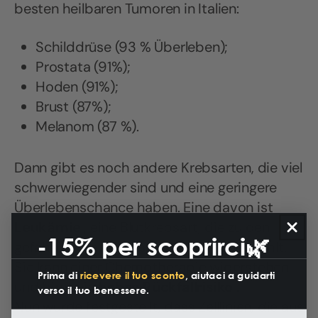
besten heilbaren Tumoren in Italien:
Schilddrüse (93 % Überleben);
Prostata (91%);
Hoden (91%);
Brust (87%);
Melanom (87 %).
Dann gibt es noch andere Krebsarten, die viel
schwerwiegender sind und eine geringere
Überlebenschance haben. Eine davon ist
Leukämie
, eine Blutkrebsart, die zu den
-15% per scoprirci🌿
gefährlichsten Krebsarten überhaupt zählt.
Sie kann einer Chemotherapie widerstehen
Prima di
ricevere il tuo sconto
, aiutaci a guidarti
und birgt ein
hohes Rückfallrisiko
.
verso il tuo benessere.
Nun wurde festgestellt, dass Zelllinien, die aus