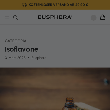
KOSTENLOSER VERSAND AB 49,90 €
Direkt
zum
Inhalt
Was
WARE
sind
Isoflavone
und
CATEGORIA
wofür
Isoflavone
werden
sie
3. März 2025
Eusphera
verwendet?