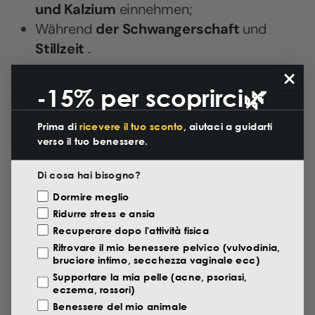
und Kalzium
einnehmen;
Während
der Schwangerschaft
und
Stillzeit
.
In diesen Fällen ist es ratsam, Ihren Arzt zu
-15% per scoprirci🌿
konsultieren, bevor Sie sich für die
Verwendung von Produkten mit Isoflavonen
Prima di
ricevere il tuo sconto
, aiutaci a guidarti
verso il tuo benessere.
entscheiden. Liegen diese Erkrankungen
nicht vor, gilt die Einnahme dieser
Di cosa hai bisogno?
Phytonährstoffe jedoch als sicher und
Motivazione Visita
Dormire meglio
wirksam.
Ridurre stress e ansia
Recuperare dopo l'attività fisica
Ritrovare il mio benessere pelvico (vulvodinia,
ISOFLAVONE UND MEDIZINISCHES
bruciore intimo, secchezza vaginale ecc)
CANNABIS
Supportare la mia pelle (acne, psoriasi,
eczema, rossori)
Benessere del mio animale