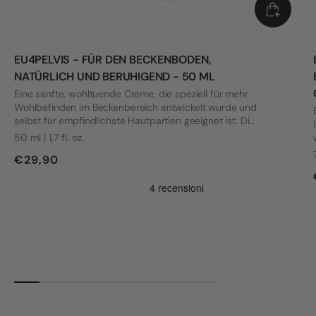
EU4PELVIS - FÜR DEN BECKENBODEN,
NATÜRLICH UND BERUHIGEND - 50 ML
Eine sanfte, wohltuende Creme, die speziell für mehr
Wohlbefinden im Beckenbereich entwickelt wurde und
selbst für empfindlichste Hautpartien geeignet ist. Die
Formel wurde mit Blick auf die Bedürfnisse von Frauen
50 ml | 1,7 fl. oz.
mit Vulvodynie und anderen intimen Beschwerden
€29,90
entwickelt.