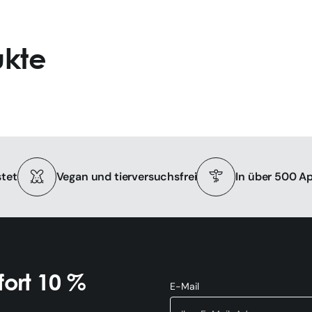
ukte
tet
Vegan und tierversuchsfrei
In über 500 A
ort 10 %
E-Mail