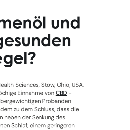
menöl und
 gesunden
egel?
Health Sciences, Stow, Ohio, USA,
wöchige Einnahme von
CBD
-
 übergewichtigen Probanden
erdem zu dem Schluss, dass die
n neben der Senkung des
ten Schlaf, einem geringeren