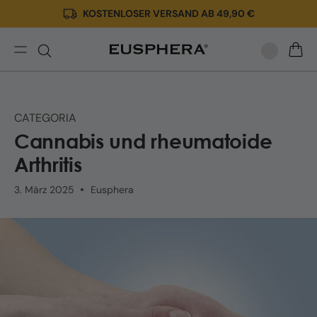
KOSTENLOSER VERSAND AB 49,90 €
Direkt
zum
Inhalt
Rheumatoide
WARE
Arthritis:
Was
es
CATEGORIA
ist,
Cannabis und rheumatoide
Symptome,
Heilmittel
Arthritis
und
CBD-
3. März 2025
Eusphera
Unterstützung