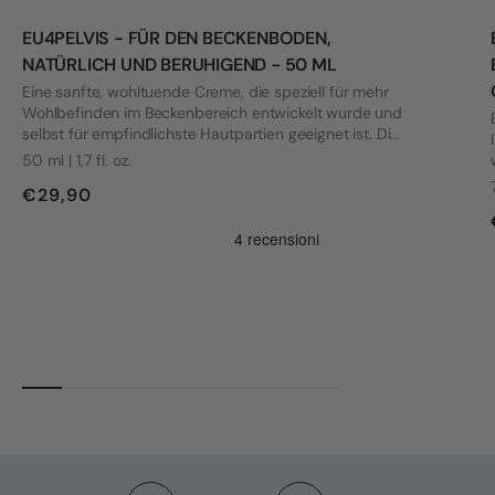
EU4PELVIS - FÜR DEN BECKENBODEN,
NATÜRLICH UND BERUHIGEND - 50 ML
Eine sanfte, wohltuende Creme, die speziell für mehr
Wohlbefinden im Beckenbereich entwickelt wurde und
selbst für empfindlichste Hautpartien geeignet ist. Die
Formel wurde mit Blick auf die Bedürfnisse von Frauen
50 ml | 1,7 fl. oz.
mit Vulvodynie und anderen intimen Beschwerden
€29,90
entwickelt.