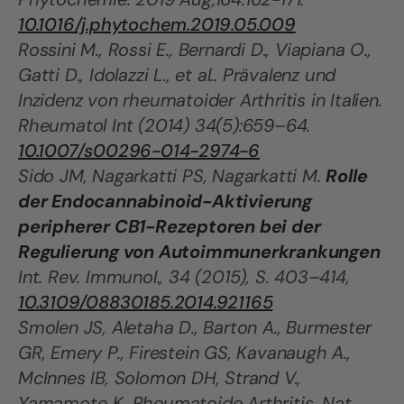
10.1016/j.phytochem.2019.05.009
Rossini M., Rossi E., Bernardi D., Viapiana O.,
Gatti D., Idolazzi L., et al.. Prävalenz und
Inzidenz von rheumatoider Arthritis in Italien.
Rheumatol Int (2014) 34(5):659–64.
10.1007/s00296-014-2974-6
Sido JM, Nagarkatti PS, Nagarkatti M.
Rolle
der Endocannabinoid-Aktivierung
peripherer CB1-Rezeptoren bei der
Regulierung von Autoimmunerkrankungen
Int. Rev. Immunol., 34 (2015), S. 403–414,
10.3109/08830185.2014.921165
Smolen JS, Aletaha D., Barton A., Burmester
GR, Emery P., Firestein GS, Kavanaugh A.,
McInnes IB, Solomon DH, Strand V.,
Yamamoto K. Rheumatoide Arthritis. Nat