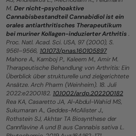
M.
Der nicht-psychoaktive
Cannabisbestandteil Cannabidiol ist ein
orales antiarthritisches Therapeutikum
bei muriner Kollagen-induzierter Arthritis
.
Proc. Natl. Acad. Sci. USA, 97 (2000), S.
9561–9566,
10.1073/pnas.160105897
Mahore A., Kamboj P., Kaleem M., Amir M.
Therapeutische Behandlung von Arthritis: Ein
Überblick über strukturelle und zielgerichtete
Ansätze. Arch Pharm (Weinheim). 18. Juli
2022:e2200182.
10.1002/ardp.202200182
Rea KA, Casaretto JA, Al-Abdul-Wahid MS,
Sukumaran A., Geddes-McAlister J.,
Rothstein SJ, Akhtar TA Biosynthese der
Cannflavine A und B aus Cannabis sativa L.
Phytochemie. 2019 Aug;164:162-171.