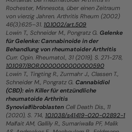
Rochester, Minnesota, über einen Zeitraum
von vierzig Jahren. Arthritis Rheum (2002)
46(3):625–31.
10.1002/art.509
Lowin T., Schneider M., Pongratz G.
Gelenke
für Gelenke: Cannabinoide in der
Behandlung von rheumatoider Arthritis
Curr. Opin. Rheumatol., 31 (2019), S. 271-278,
10.1097/BOR.0000000000000590
Lowin T., Tingting R., Zurmahr J., Classen T.,
Schneider M., Pongratz G.
Cannabidiol
(CBD): ein Killer für entzündliche
rheumatoide Arthritis
Synovialfibroblasten
Cell Death Dis., 11
(2020), S. 714,
10.1038/s41419-020-02892-1
Malfait AM, Gallily R., Sumariwalla PF, Malik
AS, Andreakos E., Mechoulam R., Feldmann