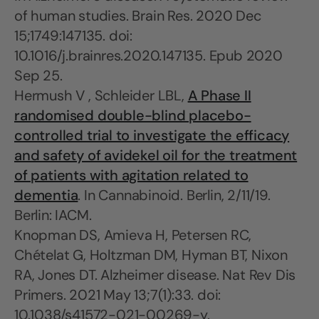
of human studies. Brain Res. 2020 Dec
15;1749:147135. doi:
10.1016/j.brainres.2020.147135. Epub 2020
Sep 25.
Hermush V , Schleider LBL,
A Phase II
randomised double-blind placebo-
controlled trial to investigate the efficacy
and safety of avidekel oil for the treatment
of patients with agitation related to
dementia
. In Cannabinoid. Berlin, 2/11/19.
Berlin: IACM.
Knopman DS, Amieva H, Petersen RC,
Chételat G, Holtzman DM, Hyman BT, Nixon
RA, Jones DT. Alzheimer disease. Nat Rev Dis
Primers. 2021 May 13;7(1):33. doi:
10.1038/s41572-021-00269-y.