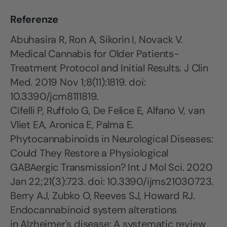
Referenze
Abuhasira R, Ron A, Sikorin I, Novack V.
Medical Cannabis for Older Patients-
Treatment Protocol and Initial Results. J Clin
Med. 2019 Nov 1;8(11):1819. doi:
10.3390/jcm8111819.
Cifelli P, Ruffolo G, De Felice E, Alfano V, van
Vliet EA, Aronica E, Palma E.
Phytocannabinoids in Neurological Diseases:
Could They Restore a Physiological
GABAergic Transmission? Int J Mol Sci. 2020
Jan 22;21(3):723. doi: 10.3390/ijms21030723.
Berry AJ, Zubko O, Reeves SJ, Howard RJ.
Endocannabinoid system alterations
in Alzheimer's disease: A systematic review