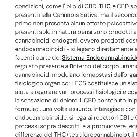
condizioni, come l' olio di CBD.
THC
e CBD so
presenti nella Cannabis Sativa, ma il second
primo non presenta alcun effetto psicoattiv
presenti solo in natura bensì sono prodotti 
cannabinoidi endogeni, ovvero prodotti cos
endocannabinoidi - si legano direttamente ai
facenti parte del
Sistema Endocannabinoid
regolato presente all'interno del corpo umano
cannabinoidi modulano l'omeostasi dell'organ
fisiologico organico; l' ECS costituisce un si
aiuta a regolare vari processi fisiologici e cogn
la sensazione di dolore. Il CBD contenuto in
formulati, una volta assunto, interagisce con 
endocannabinoide, si lega ai recettori CB1 e
processi sopra descritti e a promuovere l'equ
differenza del THC (tetraidrocannabinolo), i