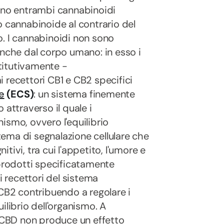
no entrambi cannabinoidi
o cannabinoide al contrario del
o. I cannabinoidi non sono
anche dal corpo umano: in esso i
titutivamente -
 recettori CB1 e CB2 specifici
e
(ECS)
: un sistema finemente
 attraverso il quale i
ismo, ovvero l'equilibrio
stema di segnalazione cellulare che
itivi, tra cui l'appetito, l'umore e
 prodotti specificatamente
i recettori del sistema
 CB2 contribuendo a regolare i
ilibrio dell'organismo. A
l CBD non produce un effetto