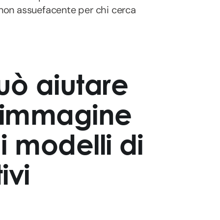
e non assuefacente per chi cerca
uò aiutare
l'immagine
 i modelli di
ivi