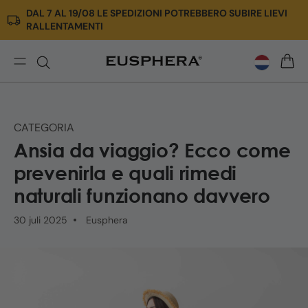
DAL 7 AL 19/08 LE SPEDIZIONI POTREBBERO SUBIRE LIEVI
Meteen
RALLENTAMENTI
naar de
content
Ansia
WINK
da
viaggio:
cause,
CATEGORIA
rimedi
Ansia da viaggio? Ecco come
naturali
e
prevenirla e quali rimedi
consigli
naturali funzionano davvero
per
prevenirla
30 juli 2025
Eusphera