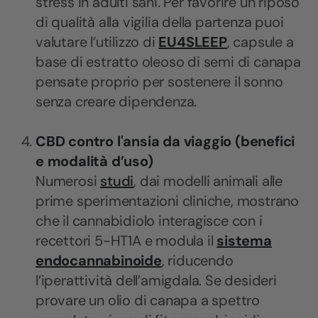
stress in adulti sani. Per favorire un riposo
di qualità alla vigilia della partenza puoi
valutare l’utilizzo di
EU4SLEEP
, capsule a
base di estratto oleoso di semi di canapa
pensate proprio per sostenere il sonno
senza creare dipendenza.
CBD contro l'ansia da viaggio (benefici
e modalità d’uso)
Numerosi
studi
, dai modelli animali alle
prime sperimentazioni cliniche, mostrano
che il cannabidiolo interagisce con i
recettori 5-HT1A e modula il
sistema
endocannabinoide
, riducendo
l’iperattività dell’amigdala. Se desideri
provare un olio di canapa a spettro