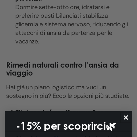
Dormire sette-otto ore, idratarsi e
preferire pasti bilanciati stabilizza
glicemia e sistema nervoso, riducendo gli
attacchi di ansia da partenza per le
vacanze.
Rimedi naturali contro l’ansia da
viaggio
Hai già un piano logistico ma vuoi un
sostegno in più? Ecco le opzioni più studiate.
Fitoterapia (passiflora, melissa,
valeriana)
-15% per scoprirci🌿
-
Passiflora incarnata
: in uno studio