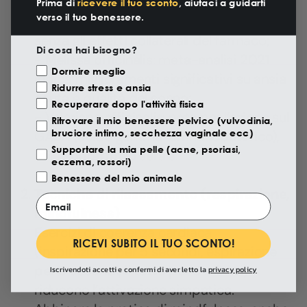
randomizzato ha mostrato un’efficacia
Prima di
ricevere il tuo sconto
, aiutaci a guidarti
verso il tuo benessere.
ansiolitica paragonabile al midazolam,
senza gli effetti collaterali del farmaco;
Di cosa hai bisogno?
- Melissa officinalis: meta-analisi 2021
Motivazione Visita
Dormire meglio
indica miglioramenti significativi su ansia
Ridurre stress e ansia
acuta e qualità del sonno;
Recuperare dopo l'attività fisica
- Valeriana officinalis: nota per l’azione sul
Ritrovare il mio benessere pelvico (vulvodinia,
bruciore intimo, secchezza vaginale ecc)
GABA (acido gamma-amminobutirrico),
Supportare la mia pelle (acne, psoriasi,
utile soprattutto serale.
eczema, rossori)
Benessere del mio animale
Tecniche di rilassamento (respirazione,
Email
mindfulness)
Esercizi di coerenza cardiaca
RICEVI SUBITO IL TUO SCONTO!
(inspirazione per 5 secondi, espirazione
per 5 secondi, il tutto per 5 minuti)
Iscrivendoti accetti e confermi di aver letto la
privacy policy
riducono l’attivazione simpatica.