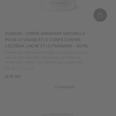
EU4SKIN - CRÈME APAISANTE NATURELLE
POUR LE VISAGE ET LE CORPS CONTRE
L'ECZÉMA, L'ACNÉ ET LE PSORIASIS - 50 ML
Crème naturelle pour le visage et le corps, conçue
pour le soin quotidien des peaux sensibles ou
facilement irritées. Elle convient aux personnes
souffrant d'affections cutanées telles que le psoriasis,
50 ml
1,7 fl. oz
l'eczéma ou l'acné.
€19,90