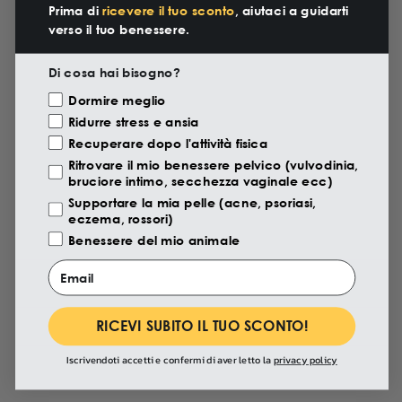
Prima di
ricevere il tuo sconto
, aiutaci a guidarti
verso il tuo benessere.
Di cosa hai bisogno?
Motivazione Visita
Dormire meglio
Ridurre stress e ansia
Recuperare dopo l'attività fisica
EU4SPORT - CRÈME POUR ATHLÈTES ET
Ritrovare il mio benessere pelvico (vulvodinia,
SPORTIFS AVEC CBD ET GRIFFE DU DIABLE -
bruciore intimo, secchezza vaginale ecc)
75 ML
Supportare la mia pelle (acne, psoriasi,
eczema, rossori)
Crème topique conçue pour les zones les plus
sollicitées par l'activité physique. Sa formule fraîche et
Benessere del mio animale
à absorption rapide contribue à soulager les muscles
Email
avant et après l'effort.
Condition : 75 ml | 2,5 fl. oz.
€22,90
RICEVI SUBITO IL TUO SCONTO!
Iscrivendoti accetti e confermi di aver letto la
privacy policy