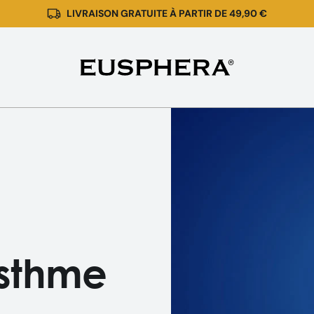
LIVRAISON GRATUITE À PARTIR DE 49,90 €
Le
CBD
et
l'asthme
asthme