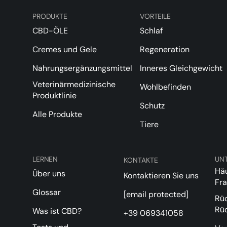
PRODUKTE
VORTEILE
CBD-ÖLE
Schlaf
Cremes und Gele
Regeneration
Nahrungsergänzungsmittel
Inneres Gleichgewicht
Veterinärmedizinische
Wohlbefinden
Produktlinie
Schutz
Alle Produkte
Tiere
LERNEN
UN
KONTAKTE
Häu
Über uns
Kontaktieren Sie uns
Fr
Glossar
[email protected]
Rü
Rü
Was ist CBD?
+39 069341058