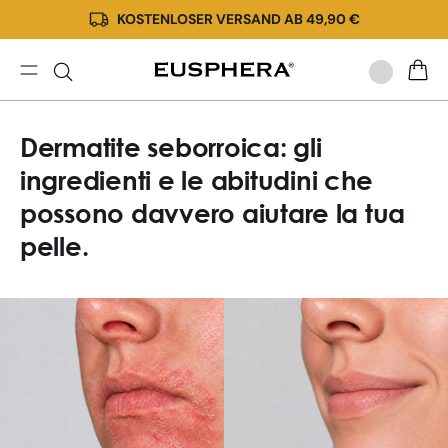
KOSTENLOSER VERSAND AB 49,90 €
Direkt
zum
Inhalt
Dermatite
WARE
seborroica:
gli
Dermatite seborroica: gli
ingredienti
e
ingredienti e le abitudini che
le
possono davvero aiutare la tua
abitudini
che
pelle.
possono
davve