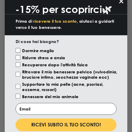
bestätigte verbesserte Schlafqualität bei
-15% per scoprirci🌿
täglicher Einnahme von 25 mg CBD.
Prima di
ricevere il tuo sconto
, aiutaci a guidarti
4. CBD-Öl zur Unterstützung psychischer
verso il tuo benessere.
Gesundheit
Di cosa hai bisogno?
CBD beeinflusst das emotionale
Motivazione Visita
Dormire meglio
Gleichgewicht (z. B. bei Depression, PTSD,
Ridurre stress e ansia
Essstörungen) – durch Wirkung auf Serotonin
Recuperare dopo l'attività fisica
und Stressverarbeitung. Wichtig:
Ritrovare il mio benessere pelvico (vulvodinia,
bruciore intimo, secchezza vaginale ecc)
medizinische Begleitung ist erforderlich.
Supportare la mia pelle (acne, psoriasi,
eczema, rossori)
5. CBD-Öl für die Hautgesundheit
Benessere del mio animale
Email
Wirkt bei Akne, Ekzemen, Psoriasis: reduziert
Entzündungen, reguliert Talgproduktion, wirkt
antioxidativ. Tipp: Dermatologische
RICEVI SUBITO IL TUO SCONTO!