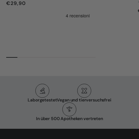
€29,90
entwickelt.
Laborgetestet
Vegan und tierversuchsfrei
In über 500 Apotheken vertreten