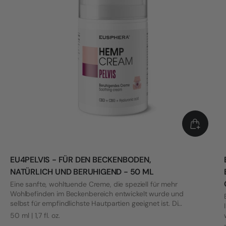
EU4PELVIS - FÜR DEN BECKENBODEN,
NATÜRLICH UND BERUHIGEND - 50 ML
Eine sanfte, wohltuende Creme, die speziell für mehr
Wohlbefinden im Beckenbereich entwickelt wurde und
selbst für empfindlichste Hautpartien geeignet ist. Die
Formel wurde mit Blick auf die Bedürfnisse von Frauen
50 ml | 1,7 fl. oz.
mit Vulvodynie und anderen intimen Beschwerden