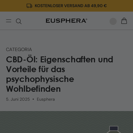
KOSTENLOSER VERSAND AB 49,90 €
Direkt
zum
Inhalt
Vorteile
WARE
von
CBD-
Öl
CATEGORIA
CBD-Öl: Eigenschaften und
Vorteile für das
psychophysische
Wohlbefinden
5. Juni 2025
Eusphera