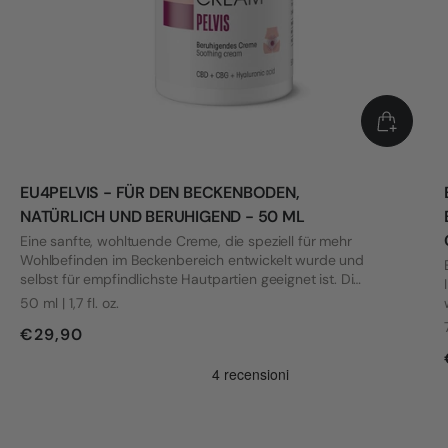
EU4PELVIS - FÜR DEN BECKENBODEN,
NATÜRLICH UND BERUHIGEND - 50 ML
Eine sanfte, wohltuende Creme, die speziell für mehr
Wohlbefinden im Beckenbereich entwickelt wurde und
selbst für empfindlichste Hautpartien geeignet ist. Die
Formel wurde mit Blick auf die Bedürfnisse von Frauen
50 ml | 1,7 fl. oz.
mit Vulvodynie und anderen intimen Beschwerden
€29,90
entwickelt.