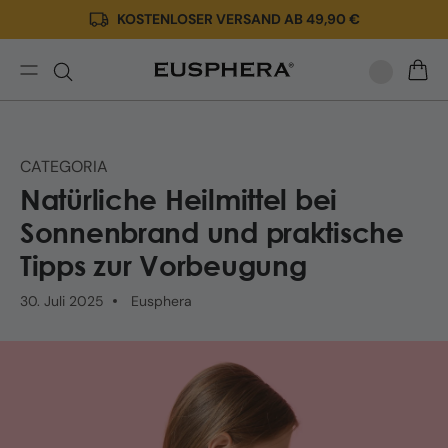
KOSTENLOSER VERSAND AB 49,90 €
Direkt
zum
Inhalt
Sonnenbrand:
WARE
Vorbeugung
und
natürliche
CATEGORIA
Heilmittel
Natürliche Heilmittel bei
Sonnenbrand und praktische
Tipps zur Vorbeugung
30. Juli 2025
Eusphera