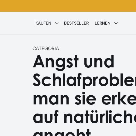
Direkt
zum
Inhalt
KAUFEN
BESTSELLER
LERNEN
CATEGORIA
Angst und
Schlafprobl
man sie erk
auf natürlic
angeht