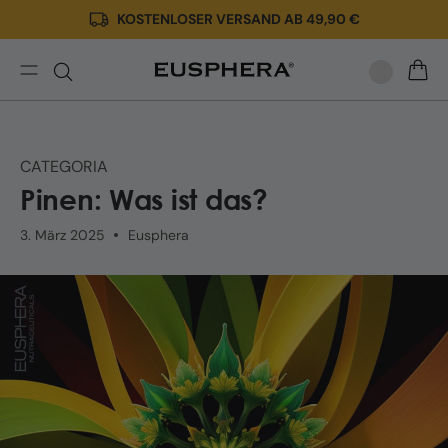
KOSTENLOSER VERSAND AB 49,90 €
Direkt
zum
Inhalt
Pinen:
WARE
Was
ist
das?
CATEGORIA
Pinen: Was ist das?
3. März 2025
Eusphera