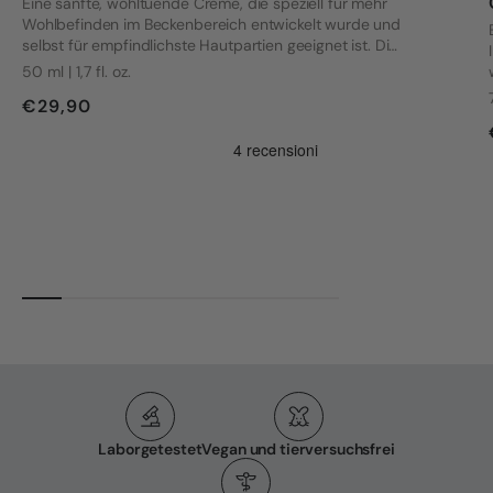
Eine sanfte, wohltuende Creme, die speziell für mehr
Wohlbefinden im Beckenbereich entwickelt wurde und
selbst für empfindlichste Hautpartien geeignet ist. Die
Formel wurde mit Blick auf die Bedürfnisse von Frauen
50 ml | 1,7 fl. oz.
mit Vulvodynie und anderen intimen Beschwerden
€29,90
entwickelt.
Laborgetestet
Vegan und tierversuchsfrei