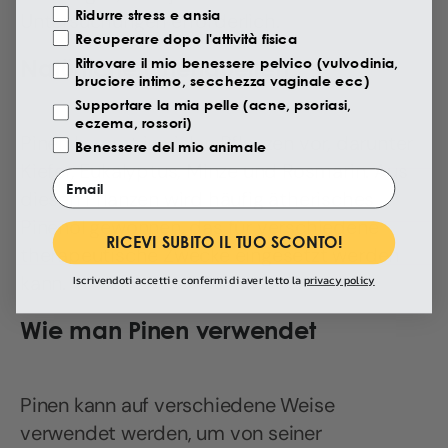
Ridurre stress e ansia
Untersuchungen erforderlich.
Recuperare dopo l'attività fisica
Natürliche Pinenquellen
Ritrovare il mio benessere pelvico (vulvodinia,
bruciore intimo, secchezza vaginale ecc)
Supportare la mia pelle (acne, psoriasi,
eczema, rossori)
Pinen kommt in vielen Pflanzen vor, darunter
Benessere del mio animale
Kiefer, Eukalyptus, Minze und Rosmarin. Aus
Email
diesen Pflanzen wird häufig ätherisches
Pinenöl gewonnen, das für verschiedene
RICEVI SUBITO IL TUO SCONTO!
therapeutische Zwecke eingesetzt werden
kann.
Iscrivendoti accetti e confermi di aver letto la
privacy policy
Wie man Pinen verwendet
Pinen kann auf verschiedene Weise
verwendet werden, um von seiner