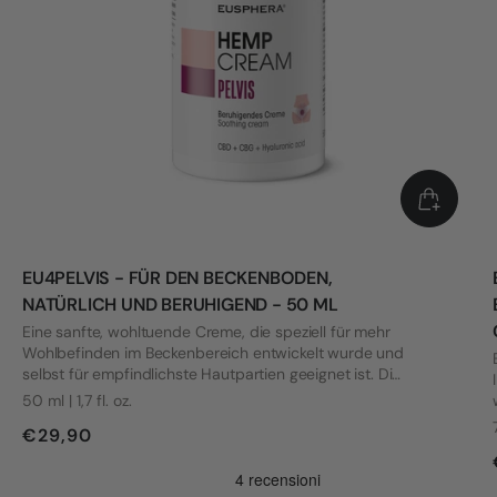
EU4PELVIS - FÜR DEN BECKENBODEN,
NATÜRLICH UND BERUHIGEND - 50 ML
Eine sanfte, wohltuende Creme, die speziell für mehr
Wohlbefinden im Beckenbereich entwickelt wurde und
selbst für empfindlichste Hautpartien geeignet ist. Die
Formel wurde mit Blick auf die Bedürfnisse von Frauen
50 ml | 1,7 fl. oz.
mit Vulvodynie und anderen intimen Beschwerden
€29,90
entwickelt.