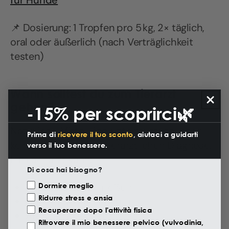
📌 Dosierung: 1 Tropfen pro 5 kg, 2× täglich,
oral oder äußerlich (nach Verträglichkeit
testen)
Wann solltest du zum Tierarzt
gehen?
-15% per scoprirci🌿
Natürliche Mittel sind unterstützend, aber
Prima di
ricevere il tuo sconto
, aiutaci a guidarti
keine Alternative zur tierärztlichen Diagnose.
verso il tuo benessere.
Ein Facharzt kann:
Di cosa hai bisogno?
Motivazione Visita
Parasiten ausschließen
Dormire meglio
Ridurre stress e ansia
Hauttests durchführen
Recuperare dopo l'attività fisica
Allergien erkennen
Ritrovare il mio benessere pelvico (vulvodinia,