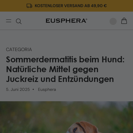
KOSTENLOSER VERSAND AB 49,90 €
Direkt
zum
Inhalt
Sommerdermatitis
WARE
beim
Hund:
Natürliche
CATEGORIA
Mittel
Sommerdermatitis beim Hund:
Natürliche Mittel gegen
Juckreiz und Entzündungen
5. Juni 2025
Eusphera