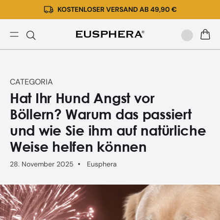
KOSTENLOSER VERSAND AB 49,90 €
Direkt
zum
Inhalt
Hunde
WARE
und
die
Angst
CATEGORIA
vor
Hat Ihr Hund Angst vor
Feuerwerk:
natürliche
Böllern? Warum das passiert
Mittel
und wie Sie ihm auf natürliche
|
Eusphera
Weise helfen können
28. November 2025
Eusphera