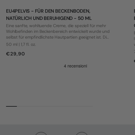
EU4PELVIS - FÜR DEN BECKENBODEN,
NATÜRLICH UND BERUHIGEND - 50 ML
Eine sanfte, wohltuende Creme, die speziell für mehr
Wohlbefinden im Beckenbereich entwickelt wurde und
selbst für empfindlichste Hautpartien geeignet ist. Die
Formel wurde mit Blick auf die Bedürfnisse von Frauen
50 ml | 1,7 fl. oz.
mit Vulvodynie und anderen intimen Beschwerden
€29,90
entwickelt.