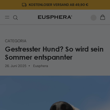
KOSTENLOSER VERSAND AB 49,90 €
Direkt
zum
Inhalt
Gestresster
WARE
Hund
im
Sommer:
CATEGORIA
Symptome
Gestresster Hund? So wird sein
und
natürliche
Sommer entspannter
Heilmittel
26. Juni 2025
Eusphera