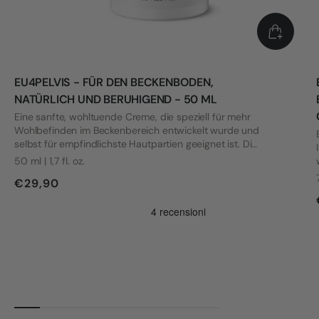
EU4PELVIS - FÜR DEN BECKENBODEN,
NATÜRLICH UND BERUHIGEND - 50 ML
Eine sanfte, wohltuende Creme, die speziell für mehr
Wohlbefinden im Beckenbereich entwickelt wurde und
selbst für empfindlichste Hautpartien geeignet ist. Die
Formel wurde mit Blick auf die Bedürfnisse von Frauen
50 ml | 1,7 fl. oz.
mit Vulvodynie und anderen intimen Beschwerden
€29,90
entwickelt.