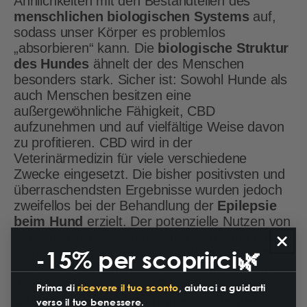
Ähnlichkeiten mit den Bestandteilen des
menschlichen biologischen Systems
auf,
sodass unser Körper es problemlos
„absorbieren“ kann. Die
biologische Struktur
des Hundes
ähnelt der des Menschen
besonders stark. Sicher ist: Sowohl Hunde als
auch Menschen besitzen eine
außergewöhnliche Fähigkeit, CBD
aufzunehmen und auf vielfältige Weise davon
zu profitieren. CBD wird in der
Veterinärmedizin für viele verschiedene
Zwecke eingesetzt. Die bisher positivsten und
überraschendsten Ergebnisse wurden jedoch
zweifellos bei der Behandlung der
Epilepsie
beim Hund
erzielt. Der potenzielle Nutzen von
CBD bei Epilepsie beim Hund wird auch durch
aktuelle wissenschaftliche Studien bestätigt.
-15% per scoprirci🌿
Eine Studie aus dem Jahr 2023 untersuchte
die
Wirksamkeit von CBD als
Prima di
ricevere il tuo sconto
, aiutaci a guidarti
Zusatztherapie bei therapieresistenter
verso il tuo benessere.