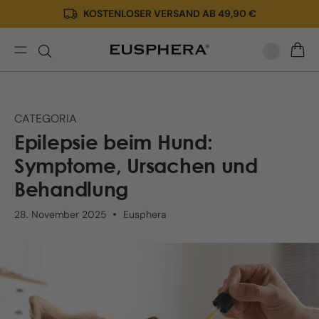
KOSTENLOSER VERSAND AB 49,90 €
Direkt
zum
Inhalt
Epilepsie
WARE
beim
Hund:
natürliche
CATEGORIA
Heilmittel,
Epilepsie beim Hund:
Behandlung
und
Symptome, Ursachen und
CBD
Behandlung
|
Eusphera
28. November 2025
Eusphera