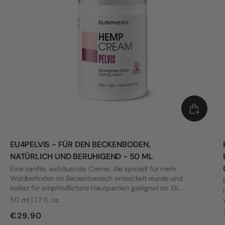
EU4PELVIS - FÜR DEN BECKENBODEN,
NATÜRLICH UND BERUHIGEND - 50 ML
Eine sanfte, wohltuende Creme, die speziell für mehr
Wohlbefinden im Beckenbereich entwickelt wurde und
selbst für empfindlichste Hautpartien geeignet ist. Die
Formel wurde mit Blick auf die Bedürfnisse von Frauen
50 ml | 1,7 fl. oz.
mit Vulvodynie und anderen intimen Beschwerden
€29,90
entwickelt.