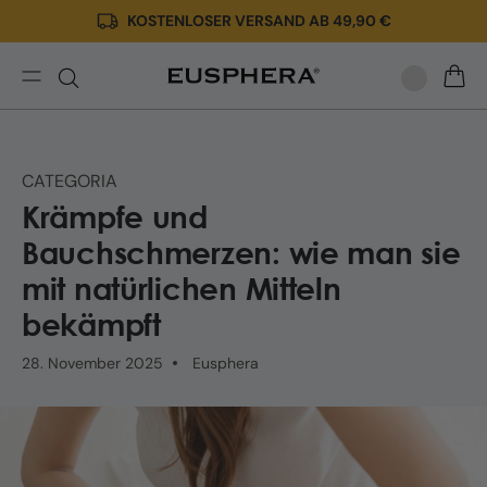
KOSTENLOSER VERSAND AB 49,90 €
Direkt
zum
Inhalt
Bauchkrämpfe:
WARE
Ursachen
und
natürliche
CATEGORIA
Heilmittel
Krämpfe und
mit
CBD
Bauchschmerzen: wie man sie
mit natürlichen Mitteln
bekämpft
28. November 2025
Eusphera