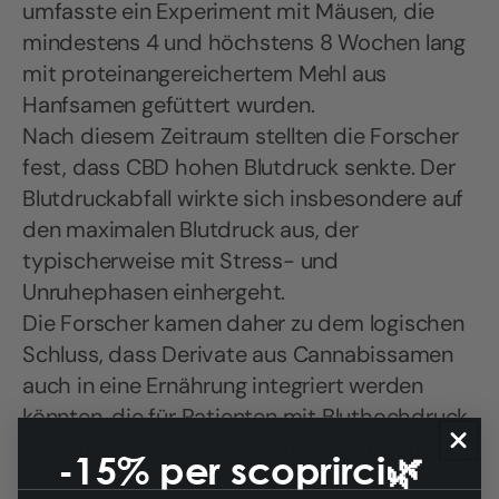
umfasste ein Experiment mit Mäusen, die
mindestens 4 und höchstens 8 Wochen lang
mit proteinangereichertem Mehl aus
Hanfsamen gefüttert wurden.
Nach diesem Zeitraum stellten die Forscher
fest, dass CBD hohen Blutdruck senkte. Der
Blutdruckabfall wirkte sich insbesondere auf
den maximalen Blutdruck aus, der
typischerweise mit Stress- und
Unruhephasen einhergeht.
Die Forscher kamen daher zu dem logischen
Schluss, dass Derivate aus Cannabissamen
auch in eine Ernährung integriert werden
könnten, die für Patienten mit Bluthochdruck
von Vorteil ist und das hämodynamische Bild
-15% per scoprirci🌿
im Allgemeinen verbessert.