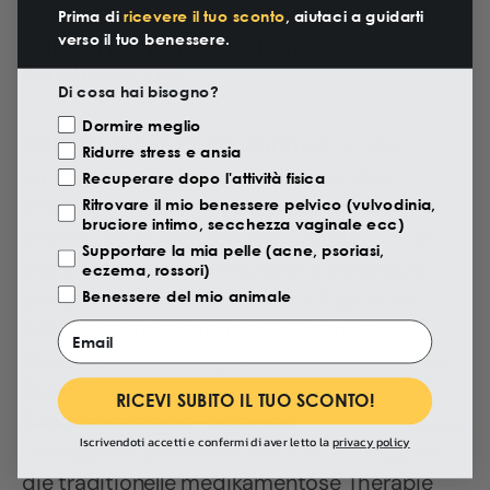
Prima di
ricevere il tuo sconto
, aiutaci a guidarti
verso il tuo benessere.
CBD-Öl gegen Bluthochdruck:
Funktioniert es?
Di cosa hai bisogno?
Motivazione Visita
Dormire meglio
CBD-Öl gegen Bluthochdruck
ist das
Ridurre stress e ansia
empfohlene Produkt, um die positiven
Recuperare dopo l'attività fisica
Effekte zu erzielen, die in vielen Studien der
Ritrovare il mio benessere pelvico (vulvodinia,
bruciore intimo, secchezza vaginale ecc)
letzten Jahre nachgewiesen wurden. Es ist
Supportare la mia pelle (acne, psoriasi,
insbesondere zur Senkung des Blutdrucks
eczema, rossori)
geeignet, der im Normalbereich gehalten
Benessere del mio animale
werden sollte, nicht über 120 mmHg.
Email
Dieses Produkt integriert sich nahtlos in die
Rezeptoren des körpereigenen
RICEVI SUBITO IL TUO SCONTO!
Endocannabinoid-Systems.
Iscrivendoti accetti e confermi di aver letto la
privacy policy
Die tägliche Einnahme von CBD-Öl ergänzt
die traditionelle medikamentöse Therapie