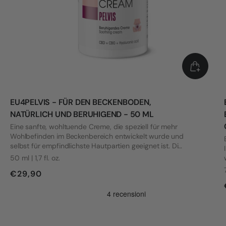
EU4PELVIS - FÜR DEN BECKENBODEN,
NATÜRLICH UND BERUHIGEND - 50 ML
Eine sanfte, wohltuende Creme, die speziell für mehr
Wohlbefinden im Beckenbereich entwickelt wurde und
selbst für empfindlichste Hautpartien geeignet ist. Die
Formel wurde mit Blick auf die Bedürfnisse von Frauen
50 ml | 1,7 fl. oz.
mit Vulvodynie und anderen intimen Beschwerden
€29,90
entwickelt.