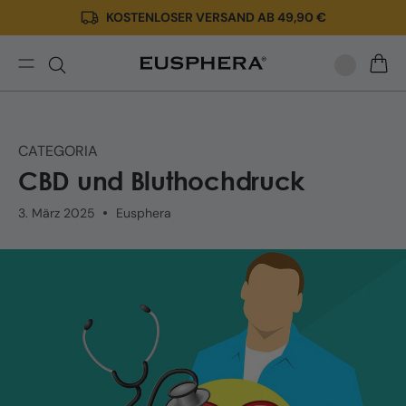
KOSTENLOSER VERSAND AB 49,90 €
Direkt
zum
Inhalt
CBD
WARE
und
Bluthochdruck
CATEGORIA
CBD und Bluthochdruck
3. März 2025
Eusphera