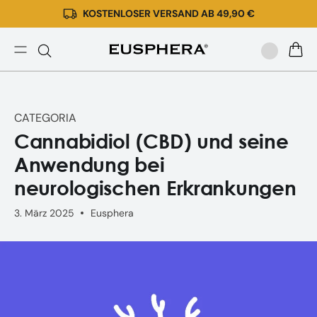
KOSTENLOSER VERSAND AB 49,90 €
Direkt
zum
Inhalt
Cannabidiol
WARE
(CBD)
und
seine
CATEGORIA
Anwendung
Cannabidiol (CBD) und seine
bei
neurologischen
Anwendung bei
Erkrankungen
neurologischen Erkrankungen
3. März 2025
Eusphera