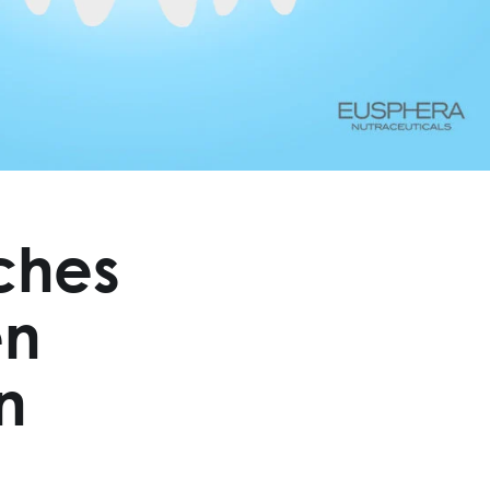
iches
en
n