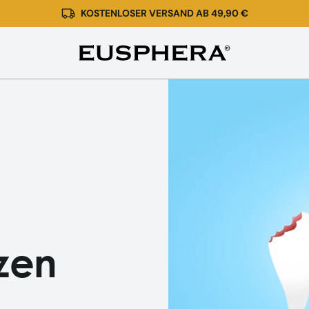
KOSTENLOSER VERSAND AB 49,90 €
CBD
und
Zahnschmerzen
zen