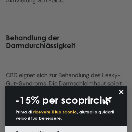
Aktivierung von EGCs.
Behandlung der
Darmdurchlässigkeit
CBD eignet sich zur Behandlung des Leaky-
Gut-Syndroms. Die Darmschleimhaut spielt
eine entscheidende Rolle im gesamten
-15% per scoprirci🌿
Verdauungssystem und fungiert als „Filter“.
Alle Nährstoffe werden im Darm gefiltert und
Prima di
ricevere il tuo sconto
, aiutaci a guidarti
anschließend in den Blutkreislauf abgegeben,
verso il tuo benessere.
während schädliche Bakterien und andere