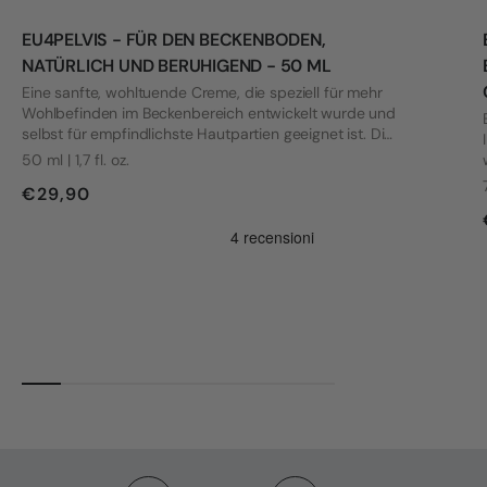
EU4PELVIS - FÜR DEN BECKENBODEN,
NATÜRLICH UND BERUHIGEND - 50 ML
Eine sanfte, wohltuende Creme, die speziell für mehr
Wohlbefinden im Beckenbereich entwickelt wurde und
selbst für empfindlichste Hautpartien geeignet ist. Die
Formel wurde mit Blick auf die Bedürfnisse von Frauen
50 ml | 1,7 fl. oz.
mit Vulvodynie und anderen intimen Beschwerden
€29,90
entwickelt.