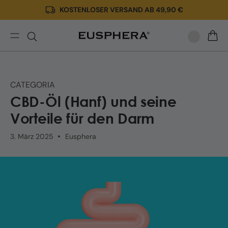
KOSTENLOSER VERSAND AB 49,90 €
Direkt
zum
Inhalt
Hanföl
WARE
und
der
Darm
CATEGORIA
|
CBD-Öl (Hanf) und seine
Fördert
CBD
Vorteile für den Darm
den
Stoffwechsel?
3. März 2025
Eusphera