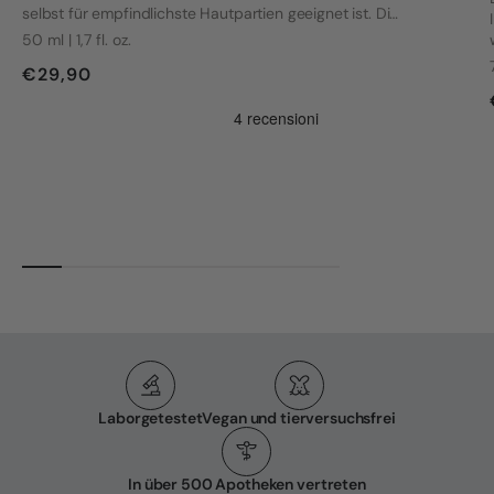
selbst für empfindlichste Hautpartien geeignet ist. Die
Formel wurde mit Blick auf die Bedürfnisse von Frauen
50 ml | 1,7 fl. oz.
mit Vulvodynie und anderen intimen Beschwerden
€29,90
entwickelt.
Laborgetestet
Vegan und tierversuchsfrei
In über 500 Apotheken vertreten