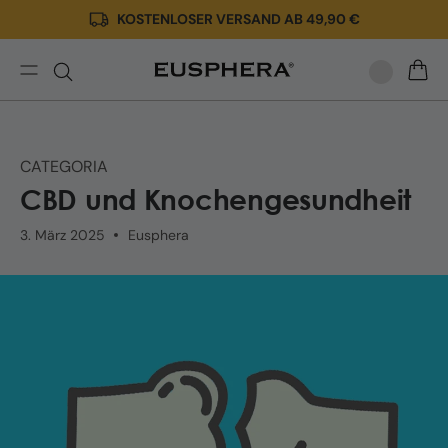
KOSTENLOSER VERSAND AB 49,90 €
Direkt
zum
Inhalt
Knochenerkrankungen
WARE
(Osteoporose
und
mehr)
CATEGORIA
und
CBD und Knochengesundheit
CBD
3. März 2025
Eusphera