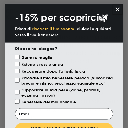
CB1- und CB2-Rezeptoren für die
-15% per scoprirci🌿
Knochengesundheit
Prima di
ricevere il tuo sconto
, aiutaci a guidarti
verso il tuo benessere.
CB1- und CB2-Rezeptoren sind im gesamten
Körper vorhanden, auch im Knochengewebe.
Di cosa hai bisogno?
Studien haben gezeigt, dass die Stimulierung
Motivazione Visita
Dormire meglio
von CB1- und CB2-Rezeptoren die
Ridurre stress e ansia
Knochenbildung und -resorption
Recuperare dopo l'attività fisica
beeinflussen und so zur Erhaltung gesunder
Ritrovare il mio benessere pelvico (vulvodinia,
bruciore intimo, secchezza vaginale ecc)
Knochen beitragen kann. Darüber hinaus
Supportare la mia pelle (acne, psoriasi,
wurden CB2-Rezeptoren als wichtiges
eczema, rossori)
therapeutisches Ziel für die Behandlung von
Benessere del mio animale
Knochenerkrankungen wie Osteoporose
Email
identifiziert.