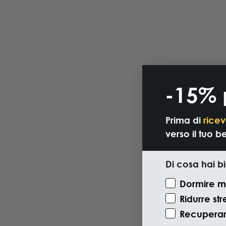
-15% 
Prima di
ricev
verso il tuo b
Di cosa hai b
Motivazione V
Dormire m
Ridurre str
Recuperare