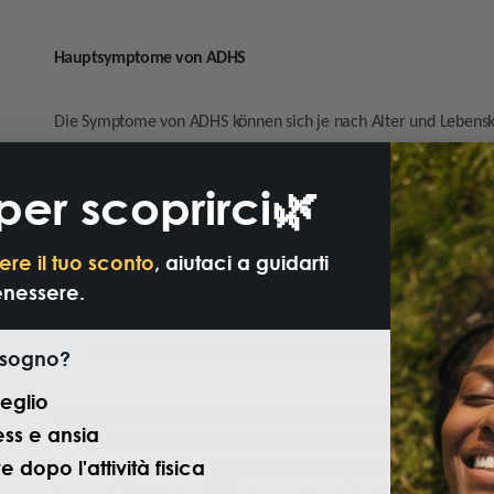
Hauptsymptome von ADHS
Die Symptome von ADHS können sich je nach Alter und Lebensk
sind:
Unaufmerksamkeit
: Konzentrationsschwierigkeiten, unvo
per scoprirci🌿
Organisationsschwierigkeiten, häufige Flüchtigkeitsfehler.
oberflächlich.
ere il tuo sconto
, aiutaci a guidarti
Hyperaktivität
: ständiges Bewegen, motorische Unruhe, ü
enessere.
Bei Kindern zeigt sich dies im Unterricht oder beim Spielen
Impulsivität
: Schwierigkeiten, Reaktionen zu kontrolliere
Frustrationstoleranz. Dies führt oft zu Konflikten mit Lehre
isogno?
isita
eglio
Bei Kindern treten die Symptome häufig in der Schule und im s
ess e ansia
Lernen. Im Erwachsenenalter nimmt die Hyperaktivität meist a
 dopo l'attività fisica
Stimmungsschwankungen, Konzentrationsprobleme und Zeitma