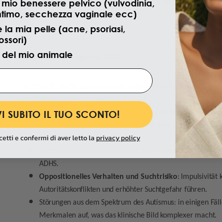
il mio benessere pelvico (vulvodinia,
Frage, ob
ADHS eine Behinderung
ist, wird oft im Zusammenh
ntimo, secchezza vaginale ecc)
Symptome im Alltag gestellt.
 la mia pelle (acne, psoriasi,
ssori)
 del mio animale
Begleiterkrankungen bei ADHS
ADHS tritt häufig zusammen mit anderen klinischen und verha
und Behandlung erschwert:
I SUBITO IL TUO SCONTO!
Angst und affektive Störungen
: häufige depressive Episo
Schlafstörungen
: Einschlafprobleme oder unregelmäßiger 
cetti e confermi di aver letto la
privacy policy
verschlechtern.
Lernschwierigkeiten
: Probleme beim Lesen, Schreiben un
ADHS.
Oppositionelles Verhalten und Suchtrisiko
: Impulsivität
Autoritätskonflikten und erhöhter Suchtgefahr führen.
Störungen aus dem Spektrum des Autismus: in einigen Fäll
Merkmalen auf, was das klinische Bild komplexer macht.