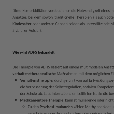
Diese Komorbiditäten verdeutlichen die Notwendigkeit eines in
Ansatzes, bei dem sowohl traditionelle Therapien als auch pote
Kindesalter
oder anderen Cannabinoiden als unterstützende Mit
ärztlicher Aufsicht.
Wie wird ADHS behandelt
Die Therapie von ADHS basiert auf einem multimodalen Ansatz
verhaltenstherapeutische
Maßnahmen mit dem möglichen Ei
Verhaltenstherapie
: durchgeführt von auf Entwicklungspsy
die Verbesserung der Selbstregulation, sozialen Kompeten
der Schule ab. Laut internationalen Leitlinien ist sie die 
Medikamentöse Therapie
: kann stimulierende oder nic
Zu den
Psychostimulanzien
zählen Methylphenidat u
verschrieben werden und als besonders wirksam bei 