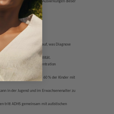
ang mit den funktionellen Auswirkungen dieser
ltensbezogenen Störungen auf, was Diagnose
den und emotionale Instabilität.
Schlaf, die die Tageskonzentration
d Rechnen betreffen bis zu 60 % der Kinder mit
 kann in der Jugend und im Erwachsenenalter zu
en tritt ADHS gemeinsam mit autistischen