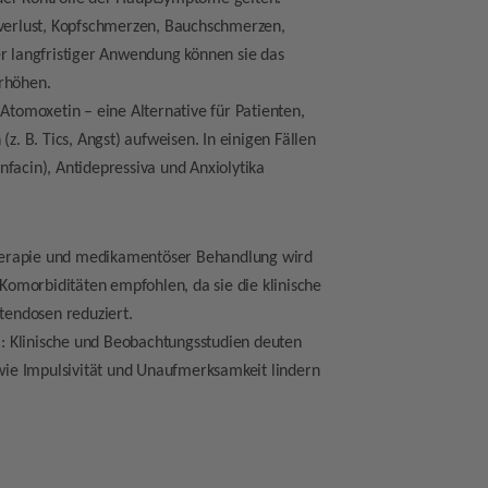
tverlust, Kopfschmerzen, Bauchschmerzen,
r langfristiger Anwendung können sie das
rhöhen.
Atomoxetin – eine Alternative für Patienten,
z. B. Tics, Angst) aufweisen. In einigen Fällen
facin), Antidepressiva und Anxiolytika
therapie und medikamentöser Behandlung wird
omorbiditäten empfohlen, da sie die klinische
endosen reduziert.
n
: Klinische und Beobachtungsstudien deuten
ie Impulsivität und Unaufmerksamkeit lindern