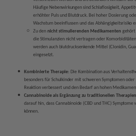
Häufige Nebenwirkungen sind Schlaflosigkeit, Appeti
erhöhter Puls und Blutdruck. Bei hoher Dosierung ode
Wachstum beeinflussen und das Abhängigkeitsrisiko e
Zu den
nicht stimulierenden Medikamenten
gehört 
die Stimulanzien nicht vertragen oder Komorbiditäten (
werden auch blutdrucksenkende Mittel (Clonidin, Guan
eingesetzt.
Kombinierte Therapie
: Die Kombination aus Verhaltens
besonders für Schulkinder mit schweren Symptomen oder K
Reaktion verbessert und den Bedarf an hohen Medikament
Cannabinoide als Ergänzung zu traditionellen Therapie
darauf hin, dass Cannabinoide (CBD und THC) Symptome w
können.