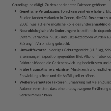
Grundlage bestätigt. Zu den anerkannten Faktoren gehören:
Genetische Veranlagung
: Forschung zeigt eine hohe Erblic
Studien fanden Varianten in Genen, die
CB1-Rezeptoren
ko
2008), was auf eine mögliche Rolle des
Endocannabinoid
Neurobiologische Veränderungen
: betreffen die dopam
System. Varianten in CB1- und CB2-Rezeptoren wurden auc
Störung in Verbindung gebracht.
Umweltfaktoren
: niedriges Geburtsgewicht (<1,5 kg), Sc
Eisenmangel, Exposition gegenüber Blei, Alkohol, Tabak 
Faktoren können die Gehirnentwicklung beeinflussen und d
Frühe traumatische Ereignisse
: Missbrauch und kindliche
Entwicklung stören und die Anfälligkeit erhöhen.
Weitere vermutete Faktoren
: Ernährung mit vielen Zusat
Autoren vermuten, dass eine unausgewogene Ernährung d
verschlimmern kann.