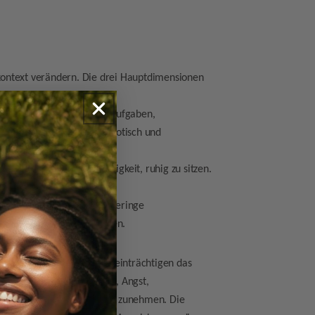
ontext verändern. Die drei Hauptdimensionen
llständige Erledigung von Aufgaben,
 Schulaufgaben sind oft chaotisch und
bermäßiges Reden, Unfähigkeit, ruhig zu sitzen.
 mit Gleichaltrigen.
n, häufiges Unterbrechen, geringe
rn, Eltern oder Vorgesetzten.
ozialen Umfeld auf und beeinträchtigen das
b, während innere Unruhe, Angst,
nagementschwierigkeiten zunehmen. Die