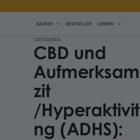
Direkt
zum
Inhalt
KAUFEN
BESTSELLER
LERNEN
CATEGORIA
CBD und
Aufmerksamk
zit
/Hyperaktivit
ng (ADHS):