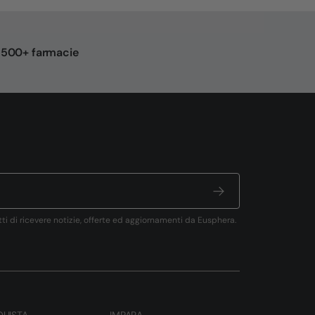
n 500+ farmacie
tti di ricevere notizie, offerte ed aggiornamenti da Eusphera.