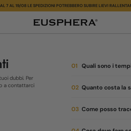
AL 7 AL 19/08 LE SPEDIZIONI POTREBBERO SUBIRE LIEVI RALLENTA
Store
Locator
ti
Quali sono i temp
tuoi dubbi. Per
mo a contattarci
Quanto costa la 
Come posso tracci
Cosa devo fare se