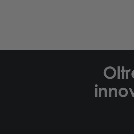
Oltr
inno