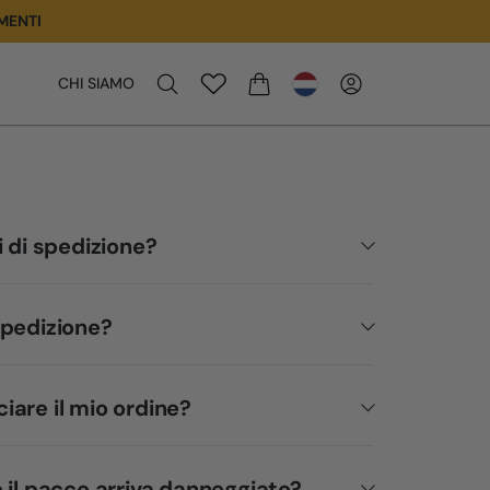
MENTI
CHI SIAMO
WINKELWAGEN
i di spedizione?
spedizione?
are il mio ordine?
 il pacco arriva danneggiato?