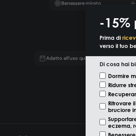
Benessere mirato
-15% 
Prima di
ricev
verso il tuo b
Adatto all’uso quotidiano
Di cosa hai b
Motivazione V
Dormire m
Ridurre str
Recuperare
Ritrovare 
bruciore i
Supportare
eczema, ro
Benessere