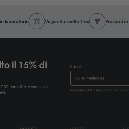
 in laboratorio
Vegan & cruelty‑free
Presenti i
ito il 15% di
E‑mail
l CBD con offerte esclusive,
Inserendo il tuo indirizzo email acce
ale.