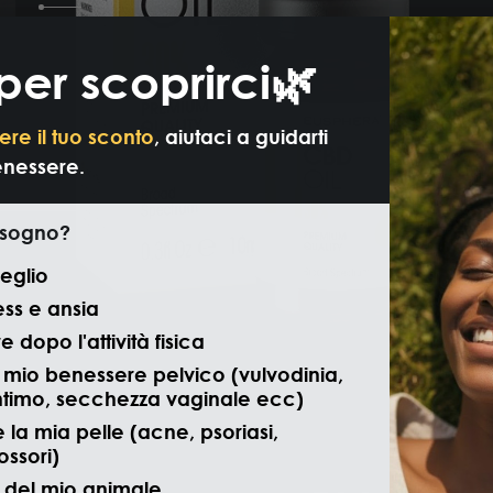
per scoprirci🌿
ere il tuo sconto
, aiutaci a guidarti
enessere.
isogno?
isita
eglio
ess e ansia
 dopo l'attività fisica
il mio benessere pelvico (vulvodinia,
ntimo, secchezza vaginale ecc)
 la mia pelle (acne, psoriasi,
ssori)
 del mio animale