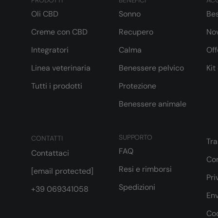
PRODOTTI
BENEFICI
ACQ
Oli CBD
Sonno
Bes
Creme con CBD
Recupero
Nov
Integratori
Calma
Off
Linea veterinaria
Benessere pelvico
Kit
Tutti i prodotti
Protezione
Benessere animale
SUPPORTO
CONTATTI
Tr
FAQ
Contattaci
Con
Resi e rimborsi
[email protected]
Pri
Spedizioni
+39 069341058
Env
Cod