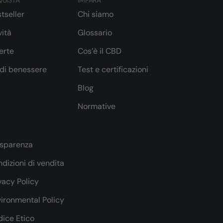
UISTA
IMPARA
tseller
Chi siamo
ità
Glossario
erte
Cos’è il CBD
 di benessere
Test e certificazioni
Blog
Normative
asparenza
dizioni di vendita
vacy Policy
ironmental Policy
ice Etico