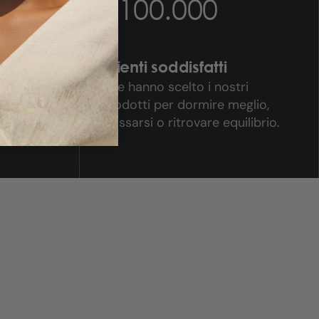
+100.000
Clienti soddisfatti
odotti
Che hanno scelto i nostri
 con
prodotti per dormire meglio,
rilassarsi o ritrovare equilibrio.