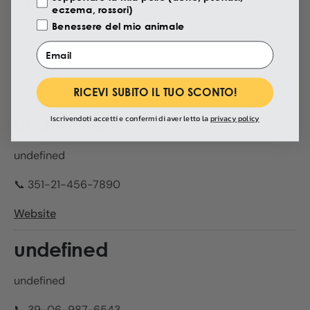
eczema, rossori)
Benessere del mio animale
undefined
Email
📞 36-1-987-6543
Website
RICEVI SUBITO IL TUO SCONTO!
undefined
Iscrivendoti accetti e confermi di aver letto la
privacy policy
undefined
📞 351-21-456-7890
Website
undefined
undefined
📞 39-06-987-6543