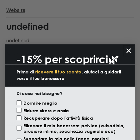
Website
undefined
undefined
📞 43-1-789-0123
-15% per scoprirci🌿
Website
Prima di
ricevere il tuo sconto
, aiutaci a guidarti
verso il tuo benessere.
undefined
Di cosa hai bisogno?
undefined
Motivazione Visita
Dormire meglio
📞 31-20-123-4567
Ridurre stress e ansia
Recuperare dopo l'attività fisica
Website
Ritrovare il mio benessere pelvico (vulvodinia,
bruciore intimo, secchezza vaginale ecc)
undefined
Supportare la mia pelle (acne, psoriasi,